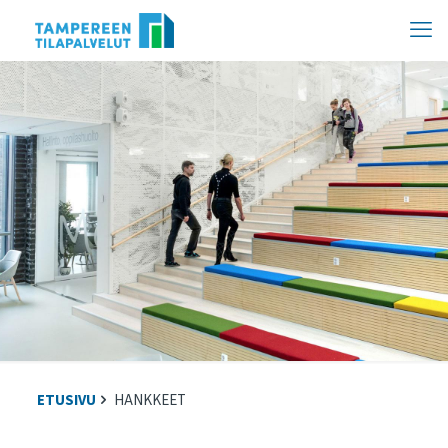
Hyppää
sisältöön
ETUSIVU
HANKKEET