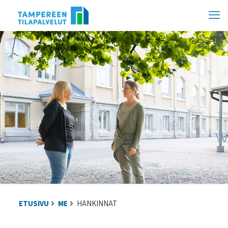
Hyppää
sisältöön
ETUSIVU
ME
HANKINNAT