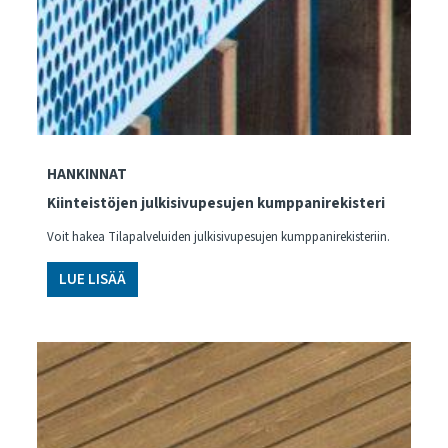
HANKINNAT
Kiinteistöjen julkisivupesujen kumppanirekisteri
Voit hakea Tilapalveluiden julkisivupesujen kumppanirekisteriin.
LUE LISÄÄ