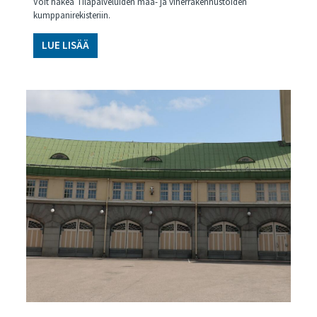
Voit hakea Tilapalveluiden maa- ja viherrakennustöiden
kumppanirekisteriin.
LUE LISÄÄ