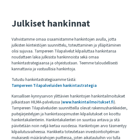
Julkiset hankinnat
Vahvistamme omaa osaamistamme hankintojen avulla, jotta
julkisten kiinteistöjen suunnittelu, toteuttaminen ja ylläpitäminen
olisi sujuvaa. Tampereen Tilapalvelut kilpailuttaa hankintansa
noudattaen lakia julkisista hankinnoista sekä omaa
hankintastrategiaansa ja ohjeistustaan. Teemme taloudellisesti
kannattavia ja vastuullisia hankintoja.
Tutustu hankintastrategiaamme tästä:
Tampereen Tilapalveluiden hankintastrategia
Kansallisen kynnysarvon ylittävien hankintojen hankintailmoitukset
julkaistaan HILMA-palvelussa (
www.hankintailmoitukset.fi
).
Tampereen Tilapalveluiden suunnitteilla olevat rakennushankkeiden,
puitejärjestelyjen ja hankintasopimusten kilpailutukset on koottu
hankintakalenteriin. Hankintakalenteri on suuntaa antava ja sitä
päivitetään noin neljä kertaa vuodessa. Hankintojen arvo täsmentyy
kilpailutusvaiheessa. Hankkeita toteutetaan investointiohjelman
mukaisesti määrärahojen puitteissa, joten aikatauluihin voi tulla