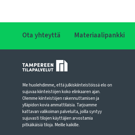
Ota yhteyttä
Materiaalipankki
Me huolehdimme, että julkiskiinteistöissä elo on
sujuvaa kiinteistöjen koko elinkaaren ajan.
Olemme kiinteistöjen rakennuttamisen ja
ylläpidon kovia ammattilaisia. Tarjoamme
kattavan valikoiman palveluita, joilla syntyy
sujuvasti tilojen käyttäjien arvostamia
pitkäikäisiä tiloja. Meille kaikille.