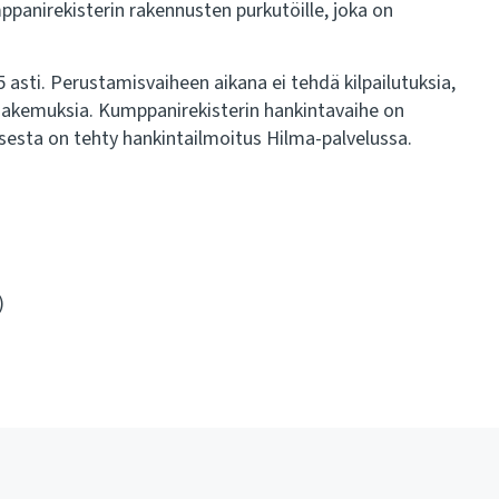
panirekisterin rakennusten purkutöille, joka on
asti. Perustamisvaiheen aikana ei tehdä kilpailutuksia,
shakemuksia. Kumppanirekisterin hankintavaihe on
esta on tehty hankintailmoitus Hilma-palvelussa.
)