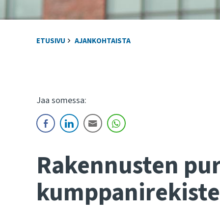
ETUSIVU
AJANKOHTAISTA
Jaa somessa:
Rakennusten pu
kumppanirekiste