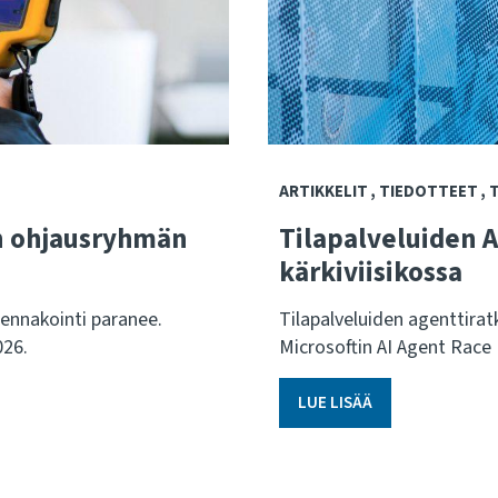
ARTIKKELIT
TIEDOTTEET
n ohjausryhmän
Tilapalveluiden 
kärkiviisikossa
ennakointi paranee.
Tilapalveluiden agenttiratk
026.
Microsoftin AI Agent Race 
LUE LISÄÄ