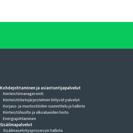
KIINTEISTÖKOHTEIDEN JOHTAMINEN
Kohdejohtaminen ja asiantuntijapalvelut
Kiinteistömanagerointi
Kiinteistötietojärjestelmiin liittyvät palvelut
Korjaus- ja muutostöiden suunnittelu ja hallinta
Kiinteistöhuolto ja ulkoalueiden hoito
Energiajohtaminen
Sisäilmapalvelut
Sisäilmaselvitysprosessin hallinta