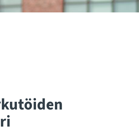
rkutöiden
ri