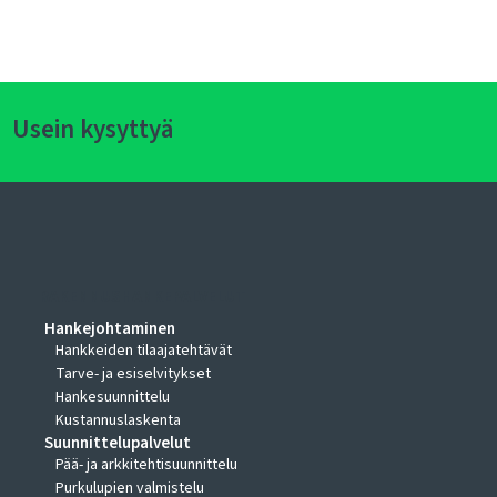
Usein kysyttyä
RAKENNUSHANKEPALVELUT
Hankejohtaminen
Hankkeiden tilaajatehtävät
Tarve- ja esiselvitykset
Hankesuunnittelu
Kustannuslaskenta
Suunnittelupalvelut
Pää- ja arkkitehtisuunnittelu
Purkulupien valmistelu