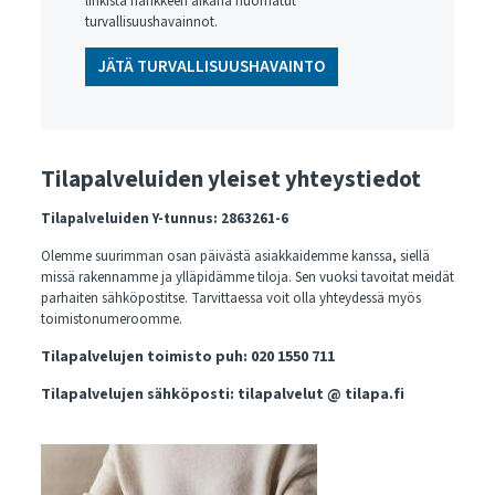
linkistä hankkeen aikana huomatut
turvallisuushavainnot.
JÄTÄ TURVALLISUUSHAVAINTO
Tilapalveluiden yleiset yhteystiedot
Tilapalveluiden Y-tunnus: 2863261-6
Olemme suurimman osan päivästä asiakkaidemme kanssa, siellä
missä rakennamme ja ylläpidämme tiloja. Sen vuoksi tavoitat meidät
parhaiten sähköpostitse. Tarvittaessa voit olla yhteydessä myös
toimistonumeroomme.
Tilapalvelujen toimisto puh:
020 1550 711
Tilapalvelujen sähköposti:
tilapalvelut @ tilapa.fi