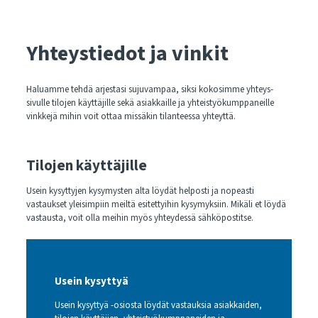
Yhteystiedot ja vinkit
Haluamme tehdä arjestasi sujuvampaa, siksi kokosimme yhteys-
sivulle tilojen käyttäjille sekä asiakkaille ja yhteistyökumppaneille
vinkkejä mihin voit ottaa missäkin tilanteessa yhteyttä.
Tilojen käyttäjille
Usein kysyttyjen kysymysten alta löydät helposti ja nopeasti
vastaukset yleisimpiin meiltä esitettyihin kysymyksiin. Mikäli et löydä
vastausta, voit olla meihin myös yhteydessä sähköpostitse.
Usein kysyttyä
Usein kysyttyä -osiosta löydät vastauksia asiakkaiden,