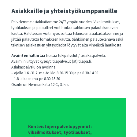
Asiakkaille ja yhteistyökumppaneille
Palvelemme asiakkaitamme 24/7 ympäri vuoden. Vikailmoitukset,
työtilauksen ja palautteet voit hoitaa sähköisen palautekanavan
kautta. Halutessasi voit myös soittaa tekniseen asiakastukeemme ja
jättää palautetta lomakkeen kautta. Sähköinen palautekanava sekä
teknisen asiakastuen yhteystiedot löytyvät alta vihreästä laatikosta.
Avaintenhallintaa
hoitaa tukipalvelut / asiakaspalvelu.
Avaimiin liittyvät kyselyt: tilapalvelut (at) tilapa.fi.
Asiakaspalvelu on avoinna
– ajalla 1.6.-31.7.
ma-to klo 8.30-15.30 ja pe 8.30-14.00
– 1.8. alkaen ma-pe 8.30-15.30
Osoite on Hermiankatu 12 C, 3. krs.
Kiinteistöjen palvelupyynnöt:
vikailmoitukset, työtilaukset,