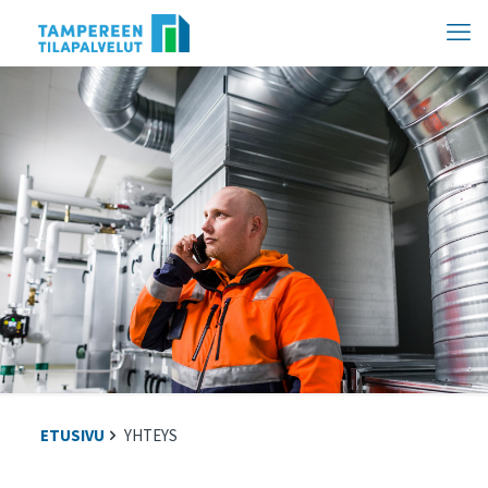
Hyppää
sisältöön
ETUSIVU
YHTEYS