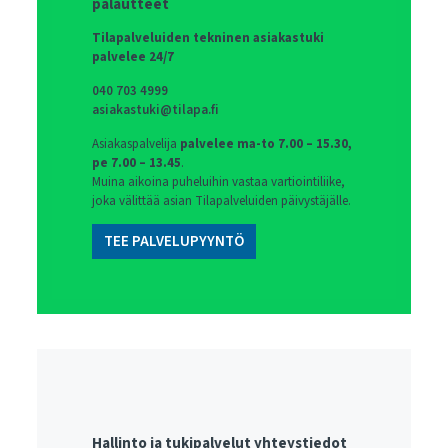
palautteet
Tilapalveluiden tekninen asiakastuki
palvelee 24/7
040 703 4999
asiakastuki@tilapa.fi
Asiakaspalvelija
palvelee ma-to 7.00 – 15.30,
pe 7.00 – 13.45
.
Muina aikoina puheluihin vastaa vartiointiliike,
joka välittää asian Tilapalveluiden päivystäjälle.
TEE PALVELUPYYNTÖ
Hallinto ja tukipalvelut yhteystiedot