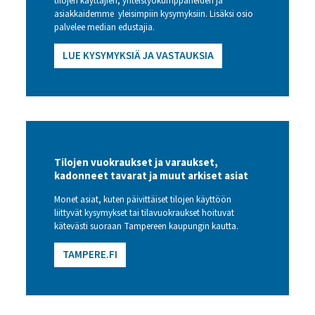
tilojen käyttäjien, yhteistyökumppaneiden ja
asiakkaidemme yleisimpiin kysymyksiin. Lisäksi osio
palvelee median edustajia.
LUE KYSYMYKSIÄ JA VASTAUKSIA
Tilojen vuokraukset ja varaukset,
kadonneet tavarat ja muut arkiset asiat
Monet asiat, kuten päivittäiset tilojen käyttöön
liittyvät kysymykset tai tilavuokraukset hoituvat
kätevästi suoraan Tampereen kaupungin kautta.
TAMPERE.FI