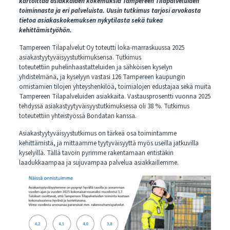
kartoittaa asiakkaiden kokemuksia Tampereen Tilapalveluiden
toiminnasta ja eri palveluista. Uusin tutkimus tarjosi arvokasta
tietoa asiakaskokemuksen nykytilasta sekä tukea
kehittämistyöhön.
Tampereen Tilapalvelut Oy toteutti loka-marraskuussa 2025
asiakastyytyväisyystutkimuksensa. Tutkimus
toteutettiin puhelinhaastatteluiden ja sähköisen kyselyn
yhdistelmänä, ja kyselyyn vastasi 126 Tampereen kaupungin
omistamien tilojen yhteyshenkilöä, toimialojen edustajaa sekä muita
Tampereen Tilapalveluiden asiakkaita. Vastausprosentti vuonna 2025
tehdyssä asiakastyytyväisyystutkimuksessa oli 38 %. Tutkimus
toteutettiin yhteistyössä Bondatan kanssa.
Asiakastyytyväisyystutkimus on tärkeä osa toimintamme
kehittämistä, ja mittaamme tyytyväisyyttä myös useilla jatkuvilla
kyselyillä. Tällä tavoin pyrimme rakentamaan entistäkin
laadukkaampaa ja sujuvampaa palvelua asiakkaillemme.