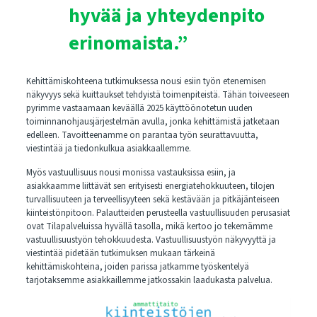
hyvää ja yhteydenpito
erinomaista.”
Kehittämiskohteena tutkimuksessa nousi esiin työn etenemisen
näkyvyys sekä kuittaukset tehdyistä toimenpiteistä. Tähän toiveeseen
pyrimme vastaamaan keväällä 2025 käyttöönotetun uuden
toiminnanohjausjärjestelmän avulla, jonka kehittämistä jatketaan
edelleen. Tavoitteenamme on parantaa työn seurattavuutta,
viestintää ja tiedonkulkua asiakkaallemme.
Myös vastuullisuus nousi monissa vastauksissa esiin, ja
asiakkaamme liittävät sen erityisesti energiatehokkuuteen, tilojen
turvallisuuteen ja terveellisyyteen sekä kestävään ja pitkäjänteiseen
kiinteistönpitoon. Palautteiden perusteella vastuullisuuden perusasiat
ovat Tilapalveluissa hyvällä tasolla, mikä kertoo jo tekemämme
vastuullisuustyön tehokkuudesta. Vastuullisuustyön näkyvyyttä ja
viestintää pidetään tutkimuksen mukaan tärkeinä
kehittämiskohteina, joiden parissa jatkamme työskentelyä
tarjotaksemme asiakkaillemme jatkossakin laadukasta palvelua.