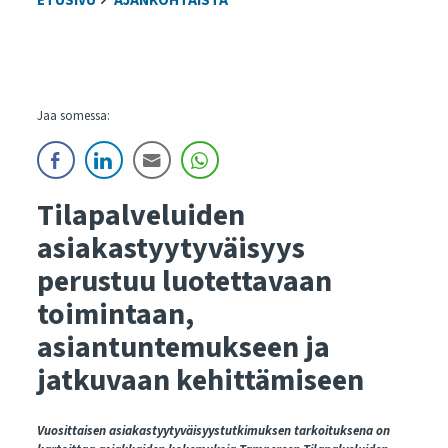
ETUSIVU
AJANKOHTAISTA
Jaa somessa:
Tilapalveluiden
asiakastyytyväisyys
perustuu luotettavaan
toimintaan,
asiantuntemukseen ja
jatkuvaan kehittämiseen
Vuosittaisen asiakastyytyväisyystutkimuksen tarkoituksena on