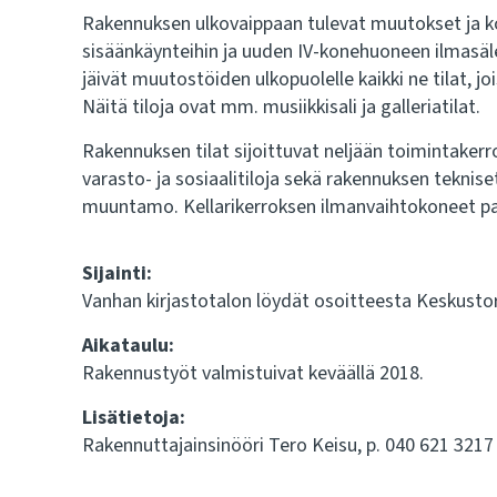
Rakennuksen ulkovaippaan tulevat muutokset ja ko
sisäänkäynteihin ja uuden IV-konehuoneen ilmasäle
jäivät muutostöiden ulkopuolelle kaikki ne tilat, jo
Näitä tiloja ovat mm. musiikkisali ja galleriatilat.
Rakennuksen tilat sijoittuvat neljään toimintakerro
varasto- ja sosiaalitiloja sekä rakennuksen teknis
muuntamo. Kellarikerroksen ilmanvaihtokoneet pal
Sijainti:
Vanhan kirjastotalon löydät osoitteesta Keskusto
Aikataulu:
Rakennustyöt valmistuivat keväällä 2018.
Lisätietoja:
Rakennuttajainsinööri Tero Keisu, p. 040 621 3217