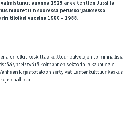
valmistunut vuonna 1925 arkkitehtien Jussi ja
nus muutettiin suuressa peruskorjauksessa
in tiloiksi vuosina 1986 – 1988.
a on ollut keskittää kulttuuripalvelujen toiminnallisia
iivistää yhteistyötä kolmannen sektorin ja kaupungin
nhaan kirjastotaloon siirtyivät Lastenkulttuurikeskus
lujen hallinto.