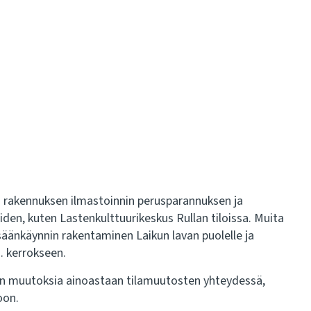
 rakennuksen ilmastoinnin perusparannuksen ja
den, kuten Lastenkulttuurikeskus Rullan tiloissa. Muita
änkäynnin rakentaminen Laikun lavan puolelle ja
. kerrokseen.
tiinn muutoksia ainoastaan tilamuutosten yhteydessä,
oon.