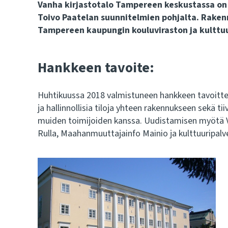
Vanha kirjastotalo Tampereen keskustassa on 
Toivo Paatelan suunnitelmien pohjalta. Raken
Tampereen kaupungin kouluviraston ja kulttuur
Hankkeen tavoite:
Huhtikuussa 2018 valmistuneen hankkeen tavoitteen
ja hallinnollisia tiloja yhteen rakennukseen sekä t
muiden toimijoiden kanssa. Uudistamisen myötä Va
Rulla, Maahanmuuttajainfo Mainio ja kulttuuripalve