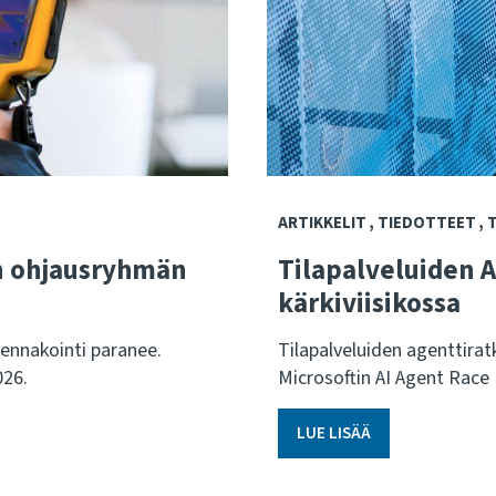
ARTIKKELIT
TIEDOTTEET
n ohjausryhmän
Tilapalveluiden 
kärkiviisikossa
ennakointi paranee.
Tilapalveluiden agenttiratk
026.
Microsoftin AI Agent Race 
LUE LISÄÄ