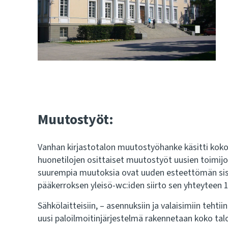
Muutostyöt:
Vanhan kirjastotalon muutostyöhanke käsitti koko
huonetilojen osittaiset muutostyöt uusien toimijoi
suurempia muutoksia ovat uuden esteettömän sisä
pääkerroksen yleisö-wc:iden siirto sen yhteyteen 1
Sähkölaitteisiin, – asennuksiin ja valaisimiin teh
uusi paloilmoitinjärjestelmä rakennetaan koko tal