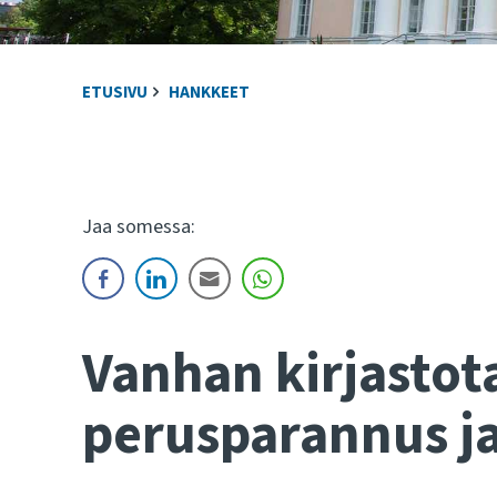
ETUSIVU
HANKKEET
Jaa somessa:
Vanhan kirjastot
perusparannus j