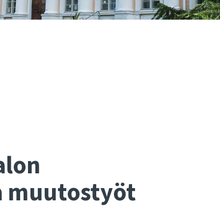
alon
a muutostyöt