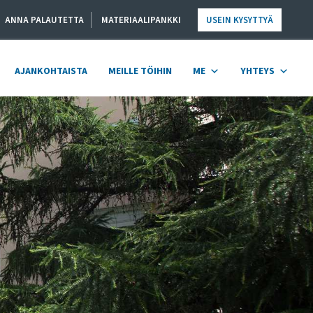
ANNA PALAUTETTA
MATERIAALIPANKKI
USEIN KYSYTTYÄ
AJANKOHTAISTA
MEILLE TÖIHIN
ME
YHTEYS