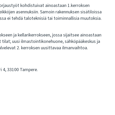
rjaustyöt kohdistuivat ainoastaan 1.kerroksen
ikköjen asennuksiin. Samoin rakennuksen sisätiloissa
issa ei tehdä taloteknisiä tai toiminnallisia muutoksia.
kseen ja kellarikerrokseen, jossa sijaitsee ainoastaan
et tilat; uusi ilmastointikonehuone, sähköpääkeskus ja
velevat 2. kerroksen uusittavaa ilmanvaihtoa.
ri 4, 33100 Tampere.