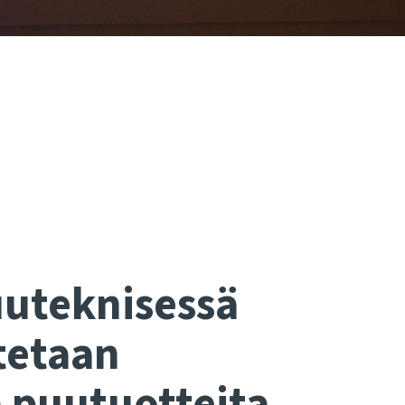
uuteknisessä
tetaan
 puutuotteita