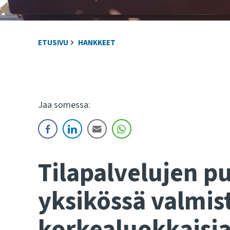
ETUSIVU
HANKKEET
Jaa somessa:
Tilapalvelujen p
yksikössä valmis
korkealuokkaisia