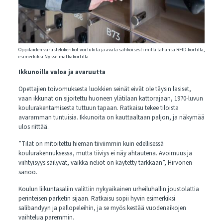
Oppilaiden varustelokerikot voi lukita ja avata sähköisesti millä tahansa RFID-kortilla,
esimerkiksi Nysse-matkakortilla.
Ikkunoilla valoa ja avaruutta
Opettajien toivomuksesta luokkien seinät eivät ole täysin lasiset,
vaan ikkunat on sijoitettu huoneen ylätilaan kattorajaan, 1970-luvun
koulurakentamisesta tuttuun tapaan. Ratkaisu tekee tiloista
avaramman tuntuisia. Ikkunoita on kauttaaltaan paljon, ja näkymää
ulos riittää.
”Tilat on mitoitettu hieman tiiviimmin kuin edellisessä
koulurakennuksessa, mutta tiiviys ei näy ahtautena. Avoimuus ja
viihtyisyys säilyvät, vaikka neliöt on käytetty tarkkaan”, Hirvonen
sanoo.
Koulun liikuntasaliin valittiin nykyaikainen urheiluhallin joustolattia
perinteisen parketin sijaan. Ratkaisu sopii hyvin esimerkiksi
salibandyyn ja pallopeleihin, ja se myös kestää vuodenaikojen
vaihtelua paremmin.