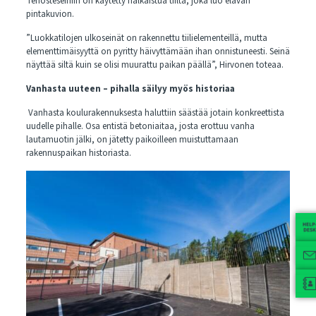
Tehosteseiniin on käytetty halkaistua tiiltä, joka luo elävän
pintakuvion.
”Luokkatilojen ulkoseinät on rakennettu tiilielementeillä, mutta
elementtimäisyyttä on pyritty häivyttämään ihan onnistuneesti. Seinä
näyttää siltä kuin se olisi muurattu paikan päällä”, Hirvonen toteaa.
Vanhasta uuteen – pihalla säilyy myös historiaa
Vanhasta koulurakennuksesta haluttiin säästää jotain konkreettista
uudelle pihalle. Osa entistä betoniaitaa, josta erottuu vanha
lautamuotin jälki, on jätetty paikoilleen muistuttamaan
rakennuspaikan historiasta.