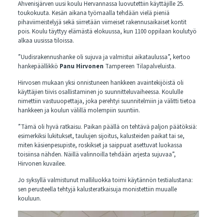
Ahvenisjärven uusi koulu Hervannassa luovutettiin käyttäjille 25.
toukokuuta. Kesän aikana työmaalla tehdään vielä pieniä
pihaviimeistelyjä sekä siirretään viimeiset rakennusaikaiset kontit
pois. Koulu täyttyy elämästä elokuussa, kun 1100 oppilaan koulutyö
alkaa uusissa tiloissa.
”Uudisrakennushanke oli sujuva ja valmistui aikataulussa”, kertoo
hankepäällikkö
Panu Hirvonen
Tampereen Tilapalveluista.
Hirvosen mukaan yksi onnistuneen hankkeen avaintekijöistä oli
käyttäjien tiivis osallistaminen jo suunnitteluvaiheessa. Koululle
nimettiin vastuuopettaja, joka perehtyi suunnitelmiin ja välitti tietoa
hankkeen ja koulun välillä molempiin suuntiin.
”Tämä oli hyvä ratkaisu. Paikan päällä on tehtävä paljon päätöksiä:
esimerkiksi lukitukset, taulujen sijoitus, kalusteiden paikat tai se,
miten käsienpesupiste, roskikset ja saippuat asettuvat luokassa
toisiinsa nähden. Näillä valinnoilla tehdään arjesta sujuvaa”,
Hirvonen kuvailee.
Jo syksyllä valmistunut malliluokka toimi käytännön testialustana:
sen perusteella tehtyjä kalusteratkaisuja monistettiin muualle
kouluun.