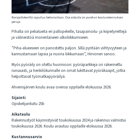
Koripallokenttä rajautuu betoniaitaan. Osa aidasta on puretun koulurakennuksen
peruja.
Pihalla on pelialueita eri pallopeleille, tasapainoilu- ja kiipeilyreittejä
ja välineistöä monenlaiseen ulkoliikkumiseen.
”Piha-alueeseen on panostettu paljon. Sillä pyritään viihtyvyyteen ja
kannustamaan lapsia ja nuoria liikkumaan”, Hirvonen sanoo.
Myös pyöräily on otettu huomioon: pyöräparkkeja on rakennettu
runsaasti, ja henkilökunnalle on omat lukittavat pyöräkaapit, jotka
helpottavat työmatkapyöräilyä.
Ahvenisjärven koulu avaa ovensa oppilaille elokuussa 2026.
Sijainti
Opiskelijankatu 25b
Aikataulu
Rakennustyöt käynnistyivät toukokuussa 2024 ja rakennus valmistui
toukokuussa 2026. Koulu avautuu oppilaille elokuussa 2026.
Kustannusarvio