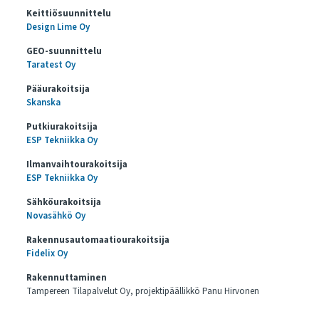
Keittiösuunnittelu
Design Lime Oy
GEO-suunnittelu
Taratest Oy
Pääurakoitsija
Skanska
Putkiurakoitsija
ESP Tekniikka Oy
Ilmanvaihtourakoitsija
ESP Tekniikka Oy
Sähköurakoitsija
Novasähkö Oy
Rakennusautomaatiourakoitsija
Fidelix Oy
Rakennuttaminen
Tampereen Tilapalvelut Oy, projektipäällikkö Panu Hirvonen