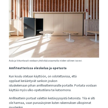
Aula ja liikuntasali voidaan yhdistää avaamalla niiden välinen iso ovi.
Amfiteatterissa oleskelua ja opetusta
Kun koulu otetaan käyttöön, on odotettavissa, että
oppilaat kerääntyvät sankoin joukon
istuskelemaan pihan amfiteatterimaisille portaille. Portaita voidaan
käyttää myös ulko-opetustilana tai katsomona.
Amfiteatterin portaat valettiin kestävyyssyistä betonista. Tila ei silti
ole harmaa, vaan punasävyinen kuten rakennuksen ulkopinnat
muutenkin.