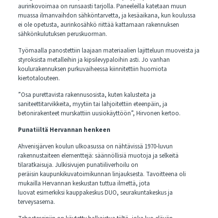
aurinkovoimaa on runsaasti tarjolla. Paneeleilla katetaan muun
muassa ilmanvaihdon sähköntarvetta, ja kesäaikana, kun koulussa
ei ole opetusta, aurinkosähkö riittää kattamaan rakennuksen
sähkönkulutuksen peruskuorman.
Työmaalla panostettiin laajaan materiaalien lajitteluun muoveista ja
styroksista metalleihin ja kipsilevypaloihin asti. Jo vanhan
koulurakennuksen purkuvaiheessa kiinnitettiin huomiota
kiertotalouteen.
”Osa purettavista rakennusosista, kuten kalusteita ja
saniteettitarvikkeita, myytiin tai lahjoitettiin eteenpäin, ja
betonirakenteet murskattiin uusiokäyttöön”, Hirvonen kertoo.
Punatiiltä Hervannan henkeen
Ahvenisjärven koulun ulkoasussa on nähtävissä 1970-luvun
rakennustaiteen elementtejä: säännöllisiä muotoja ja selkeitä
tilaratkaisuja. Julkisivujen punatiiliverhoilu on
peräisin kaupunkikuvatoimikunnan linjauksesta. Tavoitteena oli
mukailla Hervannan keskustan tuttua ilmettä, jota
luovat esimerkiksi kauppakeskus DUO, seurakuntakeskus ja
terveysasema.