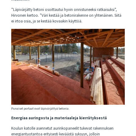
”Läpivärjätty betoni osoittautui hyvin onnistuneeksi ratkaisuksi”,
Hirvonen kertoo. ”Väri kestää ja betonirakenne on yhtenäinen. Siitä
ei irtoa osia, ja se kestää kovaakin käyttöä.
Punaiset portaat ovat läpivärjättyä betonia.
Energiaa auringosta ja materiaaleja kierrätyksestä
Koulun katolle asennetut aurinkopaneelit tukevat rakennuksen
energiantuotantoa erityisesti keväästä syksyyn, jolloin