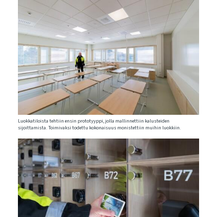
Luokkatiloista tehtiin ensin prototyyppi, jolla mallinnettiin kalusteiden
sijoittamista. Toimivaksi todettu kokonaisuus monistettiin muihin luokkiin.