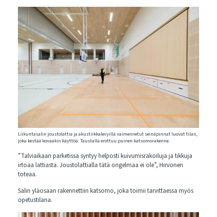
Liikuntasalin joustolattia ja akustiikkalevyillä vaimennetut seinäpinnat luovat tilan,
joka kestää kovaakin käyttöä. Taustalla erottuu puinen katsomorakenne.
”Talviaikaan parketissa syntyy helposti kuivumisrakoiluja ja tikkuja
irtoaa lattiasta. Joustolattialla tätä ongelmaa ei ole”, Hirvonen
toteaa.
Salin yläosaan rakennettiin katsomo, joka toimii tarvittaessa myös
opetustilana.