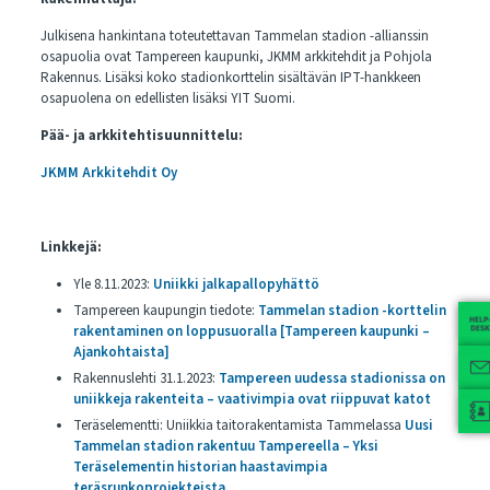
Julkisena hankintana toteutettavan Tammelan stadion -allianssin
osapuolia ovat Tampereen kaupunki, JKMM arkkitehdit ja Pohjola
Rakennus. Lisäksi koko stadionkorttelin sisältävän IPT-hankkeen
osapuolena on edellisten lisäksi YIT Suomi.
Pää- ja arkkitehtisuunnittelu:
JKMM Arkkitehdit Oy
Linkkejä:
Yle 8.11.2023:
Uniikki jalkapallopyhättö
Tampereen kaupungin tiedote:
Tammelan stadion -korttelin
rakentaminen on loppusuoralla [Tampereen kaupunki –
Ajankohtaista]
Rakennuslehti 31.1.2023:
Tampereen uudessa stadionissa on
uniikkeja rakenteita – vaativimpia ovat riippuvat katot
Teräselementti: Uniikkia taitorakentamista Tammelassa
Uusi
Tammelan stadion rakentuu Tampereella – Yksi
Teräselementin historian haastavimpia
teräsrunkoprojekteista