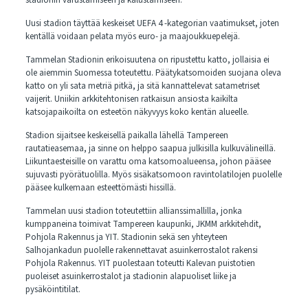
stadionin varustamiseen ja kalustamiseen.
Uusi stadion täyttää keskeiset UEFA 4 -kategorian vaatimukset, joten
kentällä voidaan pelata myös euro- ja maajoukkuepelejä.
Tammelan Stadionin erikoisuutena on ripustettu katto, jollaisia ei
ole aiemmin Suomessa toteutettu. Päätykatsomoiden suojana oleva
katto on yli sata metriä pitkä, ja sitä kannattelevat satametriset
vaijerit. Uniikin arkkitehtonisen ratkaisun ansiosta kaikilta
katsojapaikoilta on esteetön näkyvyys koko kentän alueelle.
Stadion sijaitsee keskeisellä paikalla lähellä Tampereen
rautatieasemaa, ja sinne on helppo saapua julkisilla kulkuvälineillä.
Liikuntaesteisille on varattu oma katsomoalueensa, johon pääsee
sujuvasti pyörätuolilla. Myös sisäkatsomoon ravintolatilojen puolelle
pääsee kulkemaan esteettömästi hissillä.
Tammelan uusi stadion toteutettiin allianssimallilla, jonka
kumppaneina toimivat Tampereen kaupunki, JKMM arkkitehdit,
Pohjola Rakennus ja YIT. Stadionin sekä sen yhteyteen
Salhojankadun puolelle rakennettavat asuinkerrostalot rakensi
Pohjola Rakennus. YIT puolestaan toteutti Kalevan puistotien
puoleiset asuinkerrostalot ja stadionin alapuoliset liike ja
pysäköintitilat.