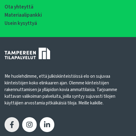
Ota yhteyttä
Materiaalipankki
Usein kysyttyä
Me huolehdimme, että julkiskiinteistöissä elo on sujuvaa
kiinteistöjen koko elinkaaren ajan. Olemme kiinteistöjen
rakennuttamisen ja ylläpidon kovia ammattilaisia. Tarjoamme
kattavan valikoiman palveluita, joilla syntyy sujuvasti tilojen
käyttäjien arvostamia pitkäikäisiä tiloja. Meille kaikille.