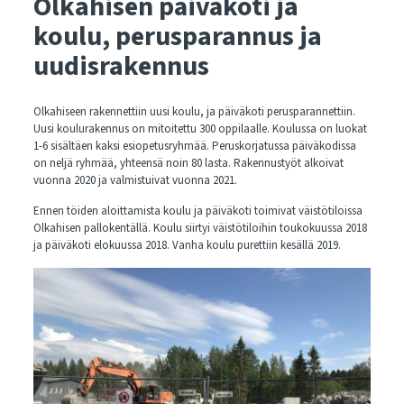
Olkahisen päiväkoti ja
koulu, perusparannus ja
uudisrakennus
Olkahiseen rakennettiin uusi koulu, ja päiväkoti perusparannettiin.
Uusi koulurakennus on mitoitettu 300 oppilaalle. Koulussa on luokat
1-6 sisältäen kaksi esiopetusryhmää. Peruskorjatussa päiväkodissa
on neljä ryhmää, yhteensä noin 80 lasta. Rakennustyöt alkoivat
vuonna 2020 ja valmistuivat vuonna 2021.
Ennen töiden aloittamista koulu ja päiväkoti toimivat väistötiloissa
Olkahisen pallokentällä. Koulu siirtyi väistötiloihin toukokuussa 2018
ja päiväkoti elokuussa 2018. Vanha koulu purettiin kesällä 2019.