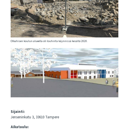
Olkahisen koulun alueella oli louhinta käynnissä kesällä 2020.
Sijainti:
Jenseninkatu 3, 33610 Tampere
Aikataulu: