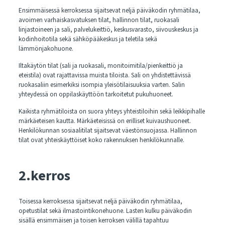
Ensimmäisessä kerroksessa sijaitsevat neljä päiväkodin ryhmätilaa,
avoimen varhaiskasvatuksen tilat, hallinnon tilat, ruokasali
linjastoineen ja sali, palvelukeittiö, keskusvarasto, siivouskeskus ja
kodinhoitotila sekä sähköpääkeskus ja teletila sekä
lämmönjakohuone.
Iltakäytön tilat (sali ja ruokasali, monitoimitila/pienkeittiö ja
eteistila) ovat rajattavissa muista tiloista. Sali on yhdistettävissä
ruokasaliin esimerkiksi isompia yleisötilaisuuksia varten. Salin
yhteydessä on oppilaskäyttöön tarkoitetut pukuhuoneet.
Kaikista ryhmätiloista on suora yhteys yhteistiloihin sekä leikkipihalle
märkäeteisen kautta. Märkäeteisissä on erilliset kuivaushuoneet.
Henkilökunnan sosiaalitilat sijaitsevat väestönsuojassa. Hallinnon
tilat ovat yhteiskäyttöiset koko rakennuksen henkilökunnalle.
2.kerros
Toisessa kerroksessa sijaitsevat neljä päiväkodin ryhmätilaa,
opetustilat sekä ilmastointikonehuone. Lasten kulku päiväkodin
sisällä ensimmäisen ja toisen kerroksen välillä tapahtuu