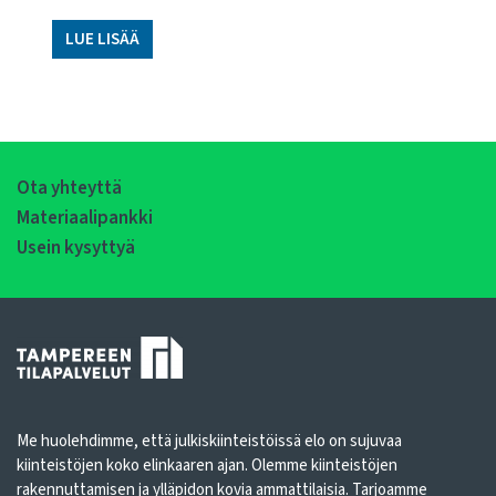
LUE LISÄÄ
Ota yhteyttä
Materiaalipankki
Usein kysyttyä
Me huolehdimme, että julkiskiinteistöissä elo on sujuvaa
kiinteistöjen koko elinkaaren ajan. Olemme kiinteistöjen
rakennuttamisen ja ylläpidon kovia ammattilaisia. Tarjoamme