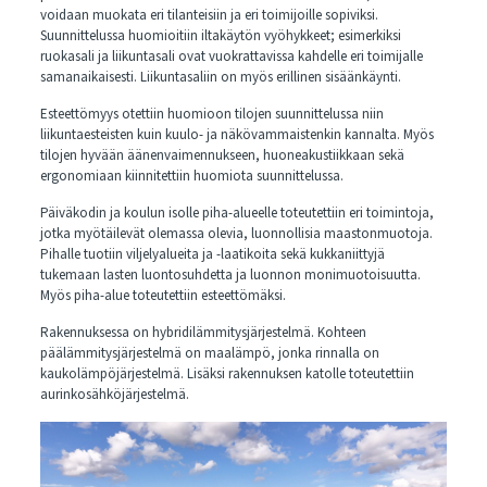
voidaan muokata eri tilanteisiin ja eri toimijoille sopiviksi.
Suunnittelussa huomioitiin iltakäytön vyöhykkeet; esimerkiksi
ruokasali ja liikuntasali ovat vuokrattavissa kahdelle eri toimijalle
samanaikaisesti. Liikuntasaliin on myös erillinen sisäänkäynti.
Esteettömyys otettiin huomioon tilojen suunnittelussa niin
liikuntaesteisten kuin kuulo- ja näkövammaistenkin kannalta. Myös
tilojen hyvään äänenvaimennukseen, huoneakustiikkaan sekä
ergonomiaan kiinnitettiin huomiota suunnittelussa.
Päiväkodin ja koulun isolle piha-alueelle toteutettiin eri toimintoja,
jotka myötäilevät olemassa olevia, luonnollisia maastonmuotoja.
Pihalle tuotiin viljelyalueita ja -laatikoita sekä kukkaniittyjä
tukemaan lasten luontosuhdetta ja luonnon monimuotoisuutta.
Myös piha-alue toteutettiin esteettömäksi.
Rakennuksessa on hybridilämmitysjärjestelmä. Kohteen
päälämmitysjärjestelmä on maalämpö, jonka rinnalla on
kaukolämpöjärjestelmä. Lisäksi rakennuksen katolle toteutettiin
aurinkosähköjärjestelmä.