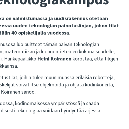
kka on valmistumassa ja uudisrakennus otetaan
eeraa uuden teknologian painotuslinjan, johon tilat
tään 40 opiskelijalla vuodessa.
nnusosa luo puitteet tämän päivän teknologian
an, matematiikan ja luonnontieteiden kokonaisuudelle,
ti. Hankepäällikkö
Heini Koiranen
korostaa, että tilojen
okkaansa.
ustilat, joihin tulee muun muassa erilaisia robotteja,
kelijat voivat itse ohjelmoida ja ohjata kodinkoneita,
”, Koiranen sanoo.
aidossa, kodinomaisessa ympäristössä ja saada
lisesti teknologiaa voidaan hyödyntää arjessa.