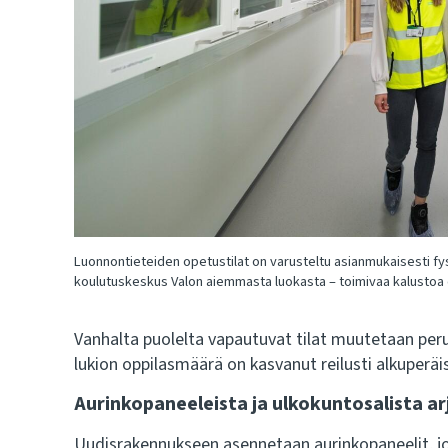
Luonnontieteiden opetustilat on varusteltu asianmukaisesti fys
koulutuskeskus Valon aiemmasta luokasta – toimivaa kalustoa e
Vanhalta puolelta vapautuvat tilat muutetaan peru
lukion oppilasmäärä on kasvanut reilusti alkuperäi
Aurinkopaneeleista ja ulkokuntosalista ar
Uudisrakennukseen asennetaan aurinkopaneelit, jot