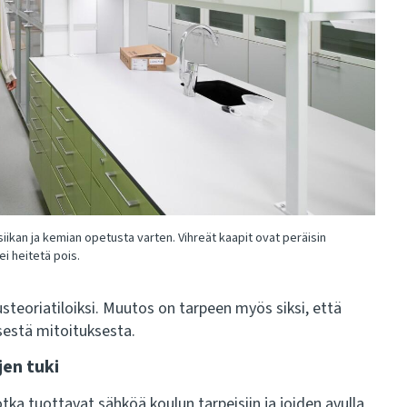
iikan ja kemian opetusta varten. Vihreät kaapit ovat peräisin
i heitetä pois.
steoriatiloiksi. Muutos on tarpeen myös siksi, että
sestä mitoituksesta.
jen tuki
ka tuottavat sähköä koulun tarpeisiin ja joiden avulla