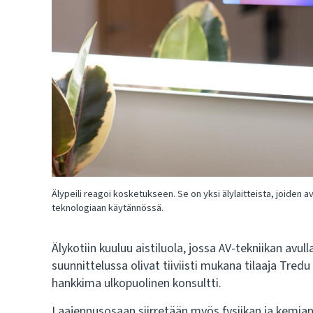
Älypeili reagoi kosketukseen. Se on yksi älylaitteista, joiden 
teknologiaan käytännössä.
Älykotiin kuuluu aistiluola, jossa AV-tekniikan avul
suunnittelussa olivat tiiviisti mukana tilaaja Tredu
hankkima ulkopuolinen konsultti.
Laajennusosaan siirretään myös fysiikan ja kemian 