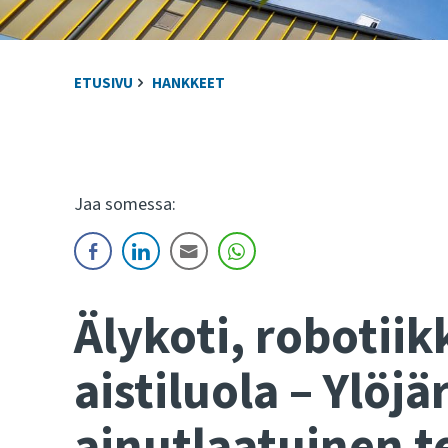
ETUSIVU
HANKKEET
Jaa somessa:
Älykoti, robotiik
aistiluola – Ylöj
ainutlaatuinen 