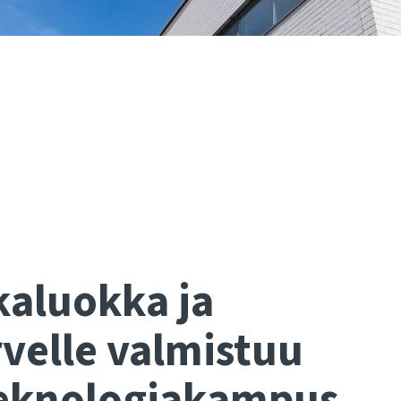
kaluokka ja
ärvelle valmistuu
teknologiakampus