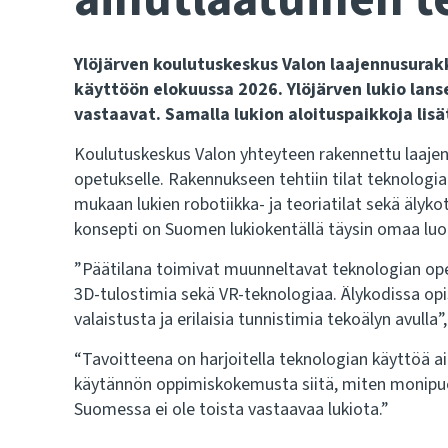
Ylöjärven koulutuskeskus Valon laajennusura
käyttöön elokuussa 2026. Ylöjärven lukio lans
vastaavat. Samalla lukion aloituspaikkoja lisä
Koulutuskeskus Valon yhteyteen rakennettu laaje
opetukselle. Rakennukseen tehtiin tilat teknologi
mukaan lukien robotiikka- ja teoriatilat sekä älyko
konsepti on Suomen lukiokentällä täysin omaa lu
”Päätilana toimivat muunneltavat teknologian opet
3D-tulostimia sekä VR-teknologiaa. Älykodissa opis
valaistusta ja erilaisia tunnistimia tekoälyn avulla
“Tavoitteena on harjoitella teknologian käyttöä 
käytännön oppimiskokemusta siitä, miten monipuo
Suomessa ei ole toista vastaavaa lukiota.”