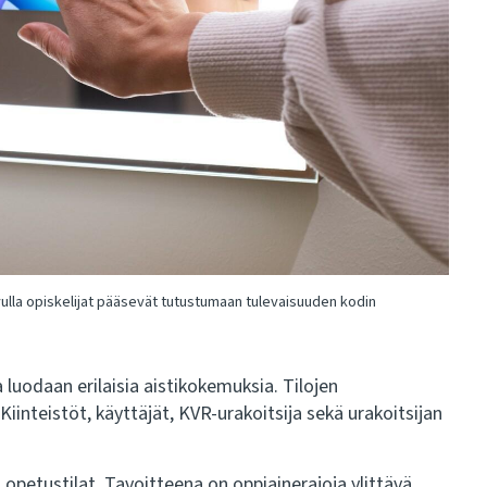
avulla opiskelijat pääsevät tutustumaan tulevaisuuden kodin
la luodaan erilaisia aistikokemuksia. Tilojen
 Kiinteistöt, käyttäjät, KVR-urakoitsija sekä urakoitsijan
opetustilat. Tavoitteena on oppiainerajoja ylittävä