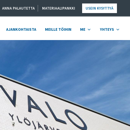
ANNA PALAUTETTA
MATERIAALIPANKKI
USEIN KYSYTTYÄ
AJANKOHTAISTA
MEILLE TÖIHIN
ME
YHTEYS