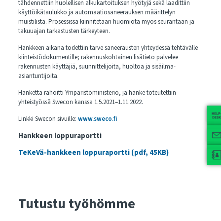
tähdennettiin huolellisen alkukartoituksen hyötyjä sekä laadittiin
käyttöikätaulukko ja automaatiosaneerauksen määrittelyn
muistilista. Prosessissa kiinnitetään huomiota myös seurantaan ja
takuuajan tarkastusten tärkeyteen.
Hankkeen aikana todettiin tarve saneerausten yhteydessä tehtävälle
kiinteistödokumentille; rakennuskohtainen lisätieto palvelee
rakennusten käyttäjiä, suunnittelijoita, huoltoa ja sisäilma-
asiantuntijoita.
Hanketta rahoitti Ympäristöministeriö, ja hanke toteutettiin
yhteistyössä Swecon kanssa 1.5.2021–1.11.2022.
Linkki Swecon sivuille:
www.sweco.fi
Hankkeen loppuraportti
TeKeVä-hankkeen loppuraportti (pdf, 45KB)
Tutustu työhömme