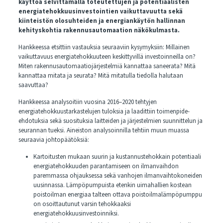
käyttöä selvittämällä toteutettujen ja potentiaalisten
energiatehokkuusinvestointien vaikuttavuutta sekä
kiinteistön olosuhteiden ja energiankäytön hallinnan
kehityskohtia rakennusautomaation näkökulmasta.
Hankkeessa etsittiin vastauksia seuraaviin kysymyksiin: Millainen
vaikuttavuus energiatehokkuuteen keskittyvillä investoinneilla on?
Miten rakennusautomaatiojärjestelmiä kannattaa saneerata? Mitä
kannattaa mitata ja seurata? Mitä mitatulla tiedolla halutaan
saavuttaa?
Hankkeessa analysoitiin vuosina 2016–2020 tehtyjen
energiatehokkuustarkastelujen tuloksia ja laadittiin toimenpide-
ehdotuksia sekä suosituksia laitteiden ja järjestelmien suunnittelun ja
seurannan tueksi. Aineiston analysoinnilla tehtiin muun muassa
seuraavia johtopäätöksiä:
Kartoitusten mukaan suurin ja kustannustehokkain potentiaali
energiatehokkuuden parantamiseen on ilmanvaihdon
paremmassa ohjauksessa sekä vanhojen ilmanvaihtokoneiden
uusinnassa. Lämpöpumpuista etenkin uimahallien kostean
poistoilman energiaa talteen ottava poistoilmalämpöpumppu
on osoittautunut varsin tehokkaaksi
energiatehokkuusinvestoinniksi.