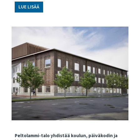
LUE LISÄÄ
Peltolammi-talo yhdistää koulun, päiväkodin ja