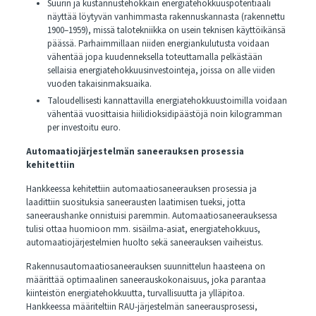
Suurin ja kustannustehokkain energiatehokkuuspotentiaali
näyttää löytyvän vanhimmasta rakennuskannasta (rakennettu
1900–1959), missä talotekniikka on usein teknisen käyttöikänsä
päässä. Parhaimmillaan niiden energiankulutusta voidaan
vähentää jopa kuudenneksella toteuttamalla pelkästään
sellaisia energiatehokkuusinvestointeja, joissa on alle viiden
vuoden takaisinmaksuaika.
Taloudellisesti kannattavilla energiatehokkuustoimilla voidaan
vähentää vuosittaisia hiilidioksidipäästöjä noin kilogramman
per investoitu euro.
Automaatiojärjestelmän saneerauksen prosessia
kehitettiin
Hankkeessa kehitettiin automaatiosaneerauksen prosessia ja
laadittiin suosituksia saneerausten laatimisen tueksi, jotta
saneeraushanke onnistuisi paremmin. Automaatiosaneerauksessa
tulisi ottaa huomioon mm. sisäilma-asiat, energiatehokkuus,
automaatiojärjestelmien huolto sekä saneerauksen vaiheistus.
Rakennusautomaatiosaneerauksen suunnittelun haasteena on
määrittää optimaalinen saneerauskokonaisuus, joka parantaa
kiinteistön energiatehokkuutta, turvallisuutta ja ylläpitoa.
Hankkeessa määriteltiin RAU-järjestelmän saneerausprosessi,