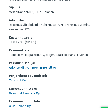
Sijainti:
Mekaniikanpolku 9, 33720 Tampere
Aikataulu:
Rakennustyöt aloitettiin huhtikuussa 2021 ja rakennus valmistui
kesäkuussa 2023.
Kustannusarvio:
33 960 229 € (alv 0 %)
Rakennuttaja:
Tampereen Tilapalvelut Oy, projektipäällikkö Panu Hirvonen
Pääsuunnittelija:
Arkkitehdit von Boehm-Renell Oy
Pohjarakennesuunnittelu:
Taratest Oy
LVISA-suunnittelu:
Granlund Tampere Oy
Rakennesuunnittelu:
WSP Finland Oy