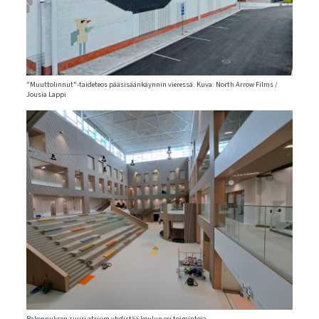
"Muuttolinnut"-taideteos pääsisäänkäynnin vieressä. Kuva: North Arrow Films /
Jousia Lappi
Rakennuksen suuri atrium yhdistää koulun eri toimintoja.