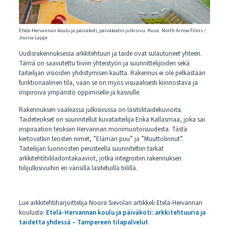
Etelä-Hervannan koulu ja päiväkoti, päiväkodin julkisivu. Kuva: North Arrow Films /
Jousia Lappi
Uudisrakennuksessa arkkitehtuuri ja taide ovat sulautuneet yhteen.
Tämä on saavutettu tiiviin yhteistyön ja suunnittelijoiden sekä
taiteilijan visioiden yhdistymisen kautta. Rakennus ei ole pelkästään
funktionaalinen tila, vaan se on myös visuaalisesti kiinnostava ja
inspiroiva ympäristö oppimiselle ja kasvulle.
Rakennuksen vaaleassa julkisivussa on lasitiilitaidekuvioita.
Taideteokset on suunnitellut kuvataiteilija Erika Kallasmaa, joka sai
inspiraation teoksiin Hervannan monimuotoisuudesta. Tästä
kertovatkin teosten nimet, ”Elämän puu” ja ”Muuttolinnut”.
Taiteilijan luonnosten perusteella suunniteltiin tarkat
arkkitehtitiililadontakaaviot, jotka integroitiin rakennuksen
tiilijulkisivuihin eri värisillä lasitetuilla tiilillä.
Lue arkkitehtiharjoittelija Noora Sievolan artikkeli Etelä-Hervannan
koulusta:
Etelä-Hervannan koulu ja päiväkoti: arkkitehtuuria ja
taidetta yhdessä – Tampereen tilapalvelut