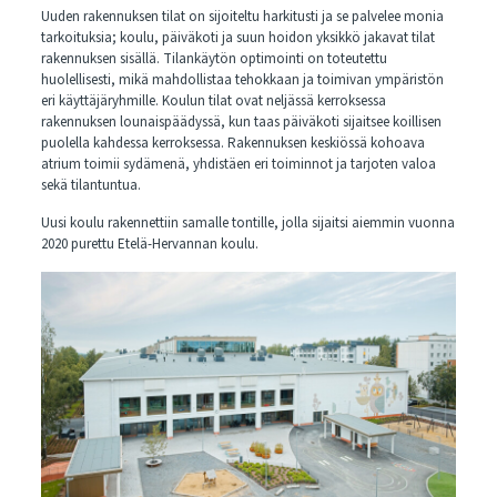
Uuden rakennuksen tilat on sijoiteltu harkitusti ja se palvelee monia
tarkoituksia; koulu, päiväkoti ja suun hoidon yksikkö jakavat tilat
rakennuksen sisällä. Tilankäytön optimointi on toteutettu
huolellisesti, mikä mahdollistaa tehokkaan ja toimivan ympäristön
eri käyttäjäryhmille. Koulun tilat ovat neljässä kerroksessa
rakennuksen lounaispäädyssä, kun taas päiväkoti sijaitsee koillisen
puolella kahdessa kerroksessa. Rakennuksen keskiössä kohoava
atrium toimii sydämenä, yhdistäen eri toiminnot ja tarjoten valoa
sekä tilantuntua.
Uusi koulu rakennettiin samalle tontille, jolla sijaitsi aiemmin vuonna
2020 purettu Etelä-Hervannan koulu.