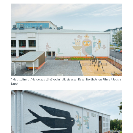
"Muuttolinnut"-taideteos päiväkodin julkisivussa. Kuva: North Arrow Films / Jousia
Lappi