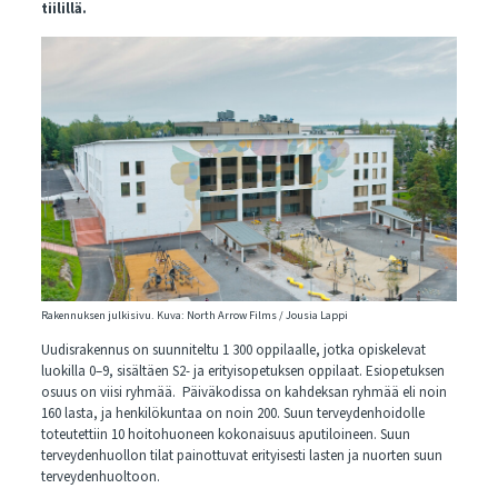
tiilillä.
Rakennuksen julkisivu. Kuva: North Arrow Films / Jousia Lappi
Uudisrakennus on suunniteltu 1 300 oppilaalle, jotka opiskelevat
luokilla 0–9, sisältäen S2- ja erityisopetuksen oppilaat. Esiopetuksen
osuus on viisi ryhmää. Päiväkodissa on kahdeksan ryhmää eli noin
160 lasta, ja henkilökuntaa on noin 200. Suun terveydenhoidolle
toteutettiin 10 hoitohuoneen kokonaisuus aputiloineen. Suun
terveydenhuollon tilat painottuvat erityisesti lasten ja nuorten suun
terveydenhuoltoon.