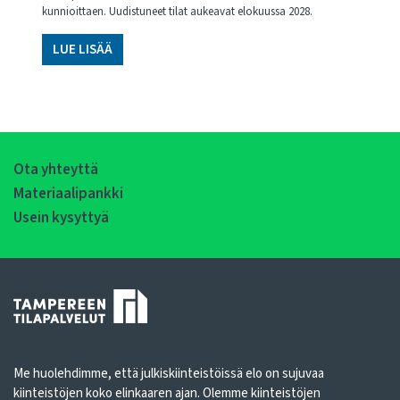
kunnioittaen. Uudistuneet tilat aukeavat elokuussa 2028.
LUE LISÄÄ
Ota yhteyttä
Materiaalipankki
Usein kysyttyä
Me huolehdimme, että julkiskiinteistöissä elo on sujuvaa
kiinteistöjen koko elinkaaren ajan. Olemme kiinteistöjen