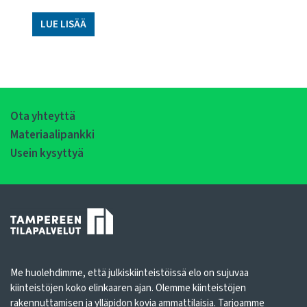
LUE LISÄÄ
Ota yhteyttä
Materiaalipankki
Usein kysyttyä
Me huolehdimme, että julkiskiinteistöissä elo on sujuvaa
kiinteistöjen koko elinkaaren ajan. Olemme kiinteistöjen
rakennuttamisen ja ylläpidon kovia ammattilaisia. Tarjoamme