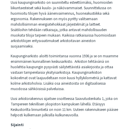
Uusi kaupunginarkisto on suunniteltu esteettömäksi, huomioiden
liikuntaesteiset sekä kuulo- ja näkövammaiset. Suunnittelussa on
huomioitu tilojen hyvä äänenvaimennus, huoneakustiikka sekä
ergonomia. Rakennukseen on myös pyritty valitsemaan
mahdollisimman energiatehokkaat järjestelmät ja laitteet.
Sisätiloihin tehdään ratkaisuja, jotka antavat mahdollisuuden
muokata tiloja tarpeen mukaan. Kaikissa ratkaisuissa huomioidaan
arkistotilojen eritysvaatimukset arkistoitavan aineiston
suojaamiseksi.
Kaupunginarkisto aloitti toimintansa vuonna 1936 ja se on maamme
ensimmäinen kunnallinen keskusarkisto. Arkiston tehtävänä on
huolehtia kaupungin pysyvästi säilytettävistä asiakirjoista ja ottaa
vastaan tamperelaisia yksityisarkistoja. Kaupunginarkiston
kokoelmat ovat laajuudeltaan noin kuusi hyllykilometriä ja kattavat
kolme arkistoholvia. Lisäksi osa aineistoista on digitaalisessa
muodossa sähköisissä palveluissa.
Uusi arkistorakennus sijaitsee osoitteessa Saavutustenkatu 1, joka on
Tampereen teknillisen yliopiston kampuksen lähellä. Etäisyys
Keskustorilta linnuntietä on noin 11 km. Uuteen rakennukseen pääsee
helposti kulkemaan julkisilla kulkuneuvoilla.
Sijainti