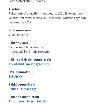
Saavutustenkatu 1, Hervanta
Aikataulu
Rakennustyöt aloitettiin marraskuussa 2021. Rakennustyöt
valmistuivat tammikuussa 2023 ja rakennus otettiin käyttöön
helmikuussa 2023.
Kustannusarvio
7 335 000 euroa
Rakennuttaja
Tampereen Tilapalvelut Oy
Projektipäällikkö Tarja Porovuori
Pää- ja arkkitehtisuunnittelu
Arkkitehtitoimisto Q’ARK Oy
LVIA-suunnittelu
Sol-Air Oy
Sähkösuunnittelu
Ramboll Finland Oy
Rakennesuunnittelu
A-insinöörit Suunnittelu Oy