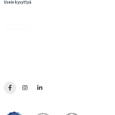
Usein kysyttyä
Me huolehdimme, että julkiskiinteistöissä elo on sujuvaa
kiinteistöjen koko elinkaaren ajan. Olemme kiinteistöjen
rakennuttamisen ja ylläpidon kovia ammattilaisia. Tarjoamme
kattavan valikoiman palveluita, joilla syntyy sujuvasti tilojen
käyttäjien arvostamia pitkäikäisiä tiloja. Meille kaikille.
Tietosuojaseloste
Saavutettavuusseloste