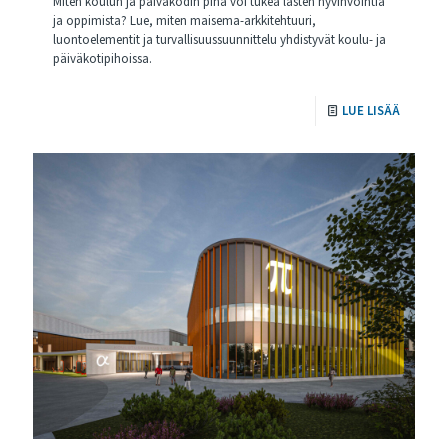
Miten koulun ja päiväkodin piha voi tukea lasten hyvinvointia
ja oppimista? Lue, miten maisema-arkkitehtuuri,
luontoelementit ja turvallisuussuunnittelu yhdistyvät koulu- ja
päiväkotipihoissa.
LUE LISÄÄ