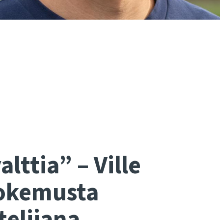
alttia” –
Ville
kokemusta
telijana