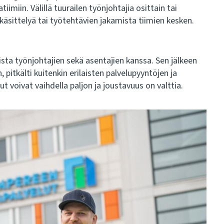
tiimiin. Välillä tuurailen työnjohtajia osittain tai
 käsittelyä tai työtehtävien jakamista tiimien kesken.
ista työnjohtajien sekä asentajien kanssa. Sen jälkeen
itkälti kuitenkin erilaisten palvelupyyntöjen ja
ut voivat vaihdella paljon ja joustavuus on valttia.