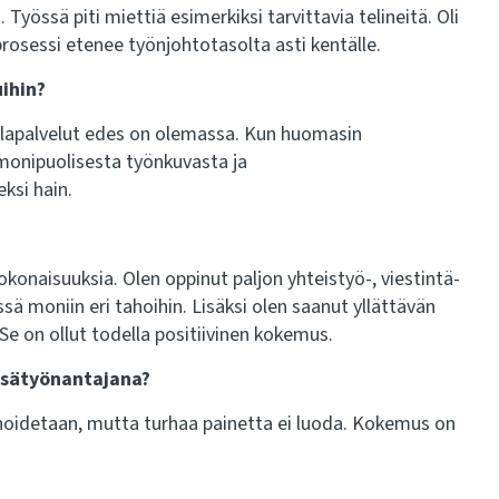
Työssä piti miettiä esimerkiksi tarvittavia telineitä. Oli
prosessi etenee työnjohtotasolta asti kentälle.
ihin?
Tilapalvelut edes on olemassa. Kun huomasin
 monipuolisesta työnkuvasta ja
ksi hain.
konaisuuksia. Olen oppinut paljon yhteistyö-, viestintä-
sä moniin eri tahoihin. Lisäksi olen saanut yllättävän
Se on ollut todella positiivinen kokemus.
esätyönantajana?
at hoidetaan, mutta turhaa painetta ei luoda. Kokemus on