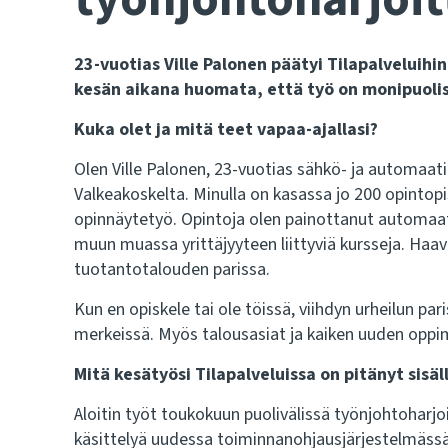
23-vuotias Ville Palonen päätyi Tilapalveluih
kesän aikana huomata, että työ on monipuolist
Kuka olet ja mitä teet vapaa-ajallasi?
Olen Ville Palonen, 23-vuotias sähkö- ja automaa
Valkeakoskelta. Minulla on kasassa jo 200 opintopist
opinnäytetyö. Opintoja olen painottanut automaat
muun muassa yrittäjyyteen liittyviä kursseja. Haav
tuotantotalouden parissa.
Kun en opiskele tai ole töissä, viihdyn urheilun par
merkeissä. Myös talousasiat ja kaiken uuden oppi
Mitä kesätyösi Tilapalveluissa on pitänyt sisäl
Aloitin työt toukokuun puolivälissä työnjohtoharjo
käsittelyä uudessa toiminnanohjausjärjestelmässä, 