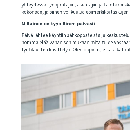
yhteydessä työnjohtajiin, asentajiin ja talotekniikka
kokonaan, ja siihen voi kuulua esimerkiksi laskujen
Millainen on tyypillinen päiväsi?
Päivä lähtee käyntiin sähköposteista ja keskustelu
homma elää vähän sen mukaan mitä tulee vastaan, p
työtilausten käsittelyä. Olen oppinut, että aikataul