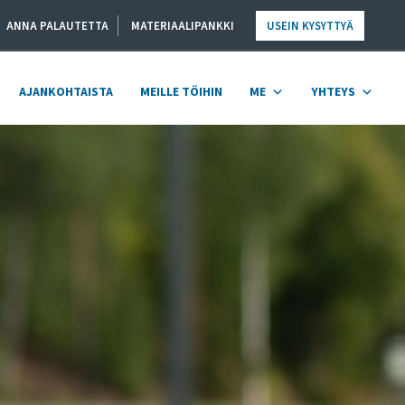
ANNA PALAUTETTA
MATERIAALIPANKKI
USEIN KYSYTTYÄ
AJANKOHTAISTA
MEILLE TÖIHIN
ME
YHTEYS