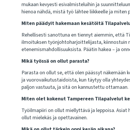
mukaan kevyesti esivalmisteluihin ja suunnitteluun. 
hienoa nähdä, mistä työ lähtee liikkeelle ja miten 
Miten päädyit hakemaan kesätöitä Tilapalvelu
Rehellisesti sanottuna en tiennyt aiemmin, että 
ilmoituksen työnjohtoharjoittelijasta, kiinnostuin
etenemismahdollisuuksista. Päätin hakea – ja onne
Mikä työssä on ollut parasta?
Parasta on ollut se, että olen päässyt näkemään ko
ja vuorovaikutustaidoista, kun täytyy olla yhteydes
paljon vastuuta, ja sitä on kannustettu ottamaan. 
Miten olet kokenut Tampereen Tilapalvelut k
Työilmapiiri on ollut miellyttävä ja leppoisa. Asi
ollut mielekäs ja opettavainen.
Mikä on ollut tärkein oppi kesän aikana?