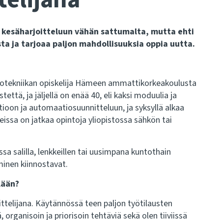
in kesäharjoitteluun vähän sattumalta, mutta ehti
a ja tarjoaa paljon mahdollisuuksia oppia uutta.
tiotekniikan opiskelija Hämeen ammattikorkeakoulusta
että, ja jäljellä on enää 40, eli kaksi moduulia ja
ioon ja automaatiosuunnitteluun, ja syksyllä alkaa
eissa on jatkaa opintoja yliopistossa sähkön tai
issa salilla, lenkkeillen tai uusimpana kuntothain
minen kiinnostavat.
lään?
ittelijana. Käytännössä teen paljon työtilausten
organisoin ja priorisoin tehtäviä sekä olen tiiviissä