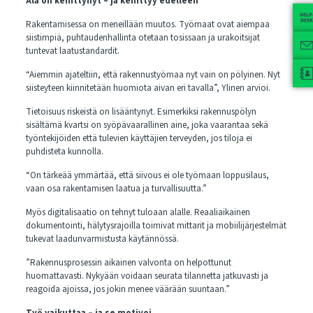
Ala on kehittynyt – ja kehittyy edelleen
Rakentamisessa on meneillään muutos. Työmaat ovat aiempaa
siistimpiä, puhtaudenhallinta otetaan tosissaan ja urakoitsijat
tuntevat laatustandardit.
“Aiemmin ajateltiin, että rakennustyömaa nyt vain on pölyinen. Nyt
siisteyteen kiinnitetään huomiota aivan eri tavalla”, Ylinen arvioi.
Tietoisuus riskeistä on lisääntynyt. Esimerkiksi rakennuspölyn
sisältämä kvartsi on syöpävaarallinen aine, joka vaarantaa sekä
työntekijöiden että tulevien käyttäjien terveyden, jos tiloja ei
puhdisteta kunnolla.
“On tärkeää ymmärtää, että siivous ei ole työmaan loppusilaus,
vaan osa rakentamisen laatua ja turvallisuutta.”
Myös digitalisaatio on tehnyt tuloaan alalle. Reaaliaikainen
dokumentointi, hälytysrajoilla toimivat mittarit ja mobiilijärjestelmät
tukevat laadunvarmistusta käytännössä.
”Rakennusprosessin aikainen valvonta on helpottunut
huomattavasti. Nykyään voidaan seurata tilannetta jatkuvasti ja
reagoida ajoissa, jos jokin menee väärään suuntaan.”
Työ vaikuttaa – ja se motivoi