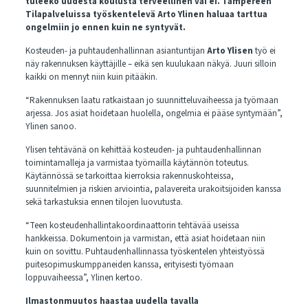
tuleeko uudesta koulusta terveellinen vai ei. Tampereen
Tilapalveluissa työskentelevä Arto Ylinen haluaa tarttua
ongelmiin jo ennen kuin ne syntyvät.
Kosteuden- ja puhtaudenhallinnan asiantuntijan
Arto Ylisen
työ ei
näy rakennuksen käyttäjille – eikä sen kuulukaan näkyä. Juuri silloin
kaikki on mennyt niin kuin pitääkin.
“Rakennuksen laatu ratkaistaan jo suunnitteluvaiheessa ja työmaan
arjessa. Jos asiat hoidetaan huolella, ongelmia ei pääse syntymään”,
Ylinen sanoo.
Ylisen tehtävänä on kehittää kosteuden- ja puhtaudenhallinnan
toimintamalleja ja varmistaa työmailla käytännön toteutus.
Käytännössä se tarkoittaa kierroksia rakennuskohteissa,
suunnitelmien ja riskien arviointia, palavereita urakoitsijoiden kanssa
sekä tarkastuksia ennen tilojen luovutusta.
“Teen kosteudenhallintakoordinaattorin tehtävää useissa
hankkeissa. Dokumentoin ja varmistan, että asiat hoidetaan niin
kuin on sovittu. Puhtaudenhallinnassa työskentelen yhteistyössä
puitesopimuskumppaneiden kanssa, erityisesti työmaan
loppuvaiheessa”, Ylinen kertoo.
Ilmastonmuutos haastaa uudella tavalla