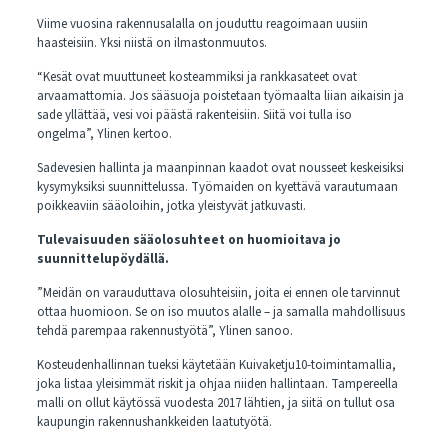
Viime vuosina rakennusalalla on jouduttu reagoimaan uusiin
haasteisiin. Yksi niistä on ilmastonmuutos.
“Kesät ovat muuttuneet kosteammiksi ja rankkasateet ovat
arvaamattomia. Jos sääsuoja poistetaan työmaalta liian aikaisin ja
sade yllättää, vesi voi päästä rakenteisiin. Siitä voi tulla iso
ongelma”, Ylinen kertoo.
Sadevesien hallinta ja maanpinnan kaadot ovat nousseet keskeisiksi
kysymyksiksi suunnittelussa. Työmaiden on kyettävä varautumaan
poikkeaviin sääoloihin, jotka yleistyvät jatkuvasti.
Tulevaisuuden sääolosuhteet on huomioitava jo
suunnittelupöydällä.
”Meidän on varauduttava olosuhteisiin, joita ei ennen ole tarvinnut
ottaa huomioon. Se on iso muutos alalle – ja samalla mahdollisuus
tehdä parempaa rakennustyötä”, Ylinen sanoo.
Kosteudenhallinnan tueksi käytetään Kuivaketju10-toimintamallia,
joka listaa yleisimmät riskit ja ohjaa niiden hallintaan. Tampereella
malli on ollut käytössä vuodesta 2017 lähtien, ja siitä on tullut osa
kaupungin rakennushankkeiden laatutyötä.