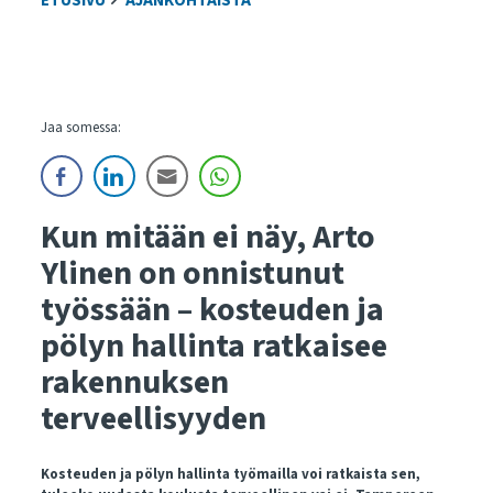
ETUSIVU
AJANKOHTAISTA
Jaa somessa:
Kun mitään ei
näy
, Arto
Ylinen on onnistunut
työssään – kosteuden ja
pölyn hallinta ratkaisee
rakennuksen
terveellisyyden
Kosteuden ja pölyn hallinta työmailla voi ratkaista sen,