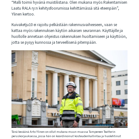
“Malli toimii hyvänä muistilistana. Olen mukana myös Rakentamisen
Laatu RALA ry:n kehitysfoorumissa kehittämässä sitä eteenpäin”,
Ylinen kertoo.
Kuivaketju10 ei rajoitu pelkästään rakennusvaiheeseen, vaan se
kattaa myös rakennuksen käytön aikaisen seurannan. Käyttäjille ja
huollolle annetaan ohjeistus rakennuksen huoltamiseen ja käyttöön,
jotta se pysyy kunnossa ja terveellisenä pitempään.
Tänä keväänä Arto Ylinen on ollut mukana muun muassa Tampereen Teatterin
peruskorjauksessa, jossa hän on koordinoinut kosteudenhallintaa ja huolehtinut