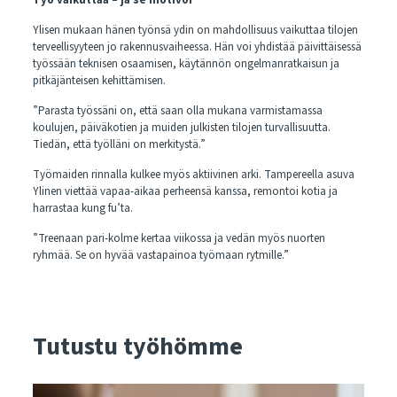
Ylisen mukaan hänen työnsä ydin on mahdollisuus vaikuttaa tilojen
terveellisyyteen jo rakennusvaiheessa. Hän voi yhdistää päivittäisessä
työssään teknisen osaamisen, käytännön ongelmanratkaisun ja
pitkäjänteisen kehittämisen.
”Parasta työssäni on, että saan olla mukana varmistamassa
koulujen, päiväkotien ja muiden julkisten tilojen turvallisuutta.
Tiedän, että työlläni on merkitystä.”
Työmaiden rinnalla kulkee myös aktiivinen arki. Tampereella asuva
Ylinen viettää vapaa-aikaa perheensä kanssa, remontoi kotia ja
harrastaa kung fu’ta.
”Treenaan pari-kolme kertaa viikossa ja vedän myös nuorten
ryhmää. Se on hyvää vastapainoa työmaan rytmille.”
Tutustu työhömme