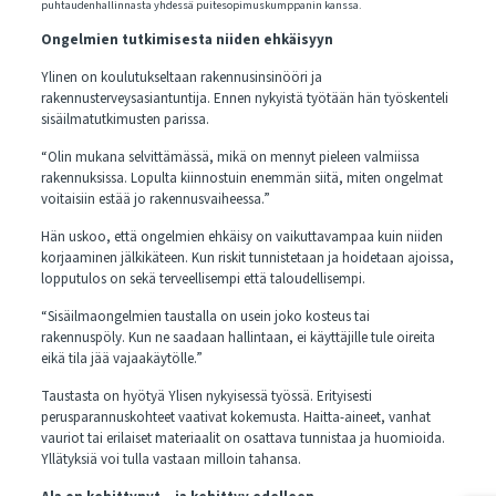
puhtaudenhallinnasta yhdessä puitesopimuskumppanin kanssa.
Ongelmien tutkimisesta niiden ehkäisyyn
Ylinen on koulutukseltaan rakennusinsinööri ja
rakennusterveysasiantuntija. Ennen nykyistä työtään hän työskenteli
sisäilmatutkimusten parissa.
“Olin mukana selvittämässä, mikä on mennyt pieleen valmiissa
rakennuksissa. Lopulta kiinnostuin enemmän siitä, miten ongelmat
voitaisiin estää jo rakennusvaiheessa.”
Hän uskoo, että ongelmien ehkäisy on vaikuttavampaa kuin niiden
korjaaminen jälkikäteen. Kun riskit tunnistetaan ja hoidetaan ajoissa,
lopputulos on sekä terveellisempi että taloudellisempi.
“Sisäilmaongelmien taustalla on usein joko kosteus tai
rakennuspöly. Kun ne saadaan hallintaan, ei käyttäjille tule oireita
eikä tila jää vajaakäytölle.”
Taustasta on hyötyä Ylisen nykyisessä työssä. Erityisesti
perusparannuskohteet vaativat kokemusta. Haitta-aineet, vanhat
vauriot tai erilaiset materiaalit on osattava tunnistaa ja huomioida.
Yllätyksiä voi tulla vastaan milloin tahansa.