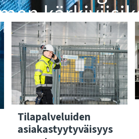
men kärkiviisik
Tilapalveluiden
asiakastyytyväisyys