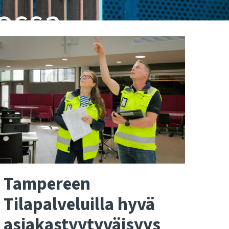
ossa
Tampereen
Tilapalveluilla hyvä
asiakastyytyväisyys