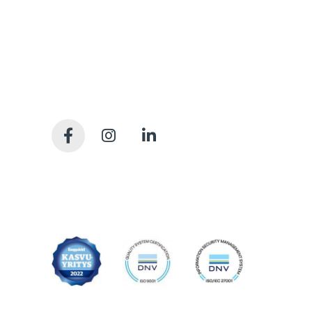
sujuvaa kiinteistöjen koko elinkaaren ajan.
Olemme kiinteistöjen rakennuttamisen ja
ylläpidon kovia ammattilaisia. Tarjoamme
kattavan valikoiman palveluita, joilla syntyy
sujuvasti tilojen käyttäjien arvostamia
pitkäikäisiä tiloja. Meille kaikille.
Tietosuojaseloste
Saavutettavuusseloste