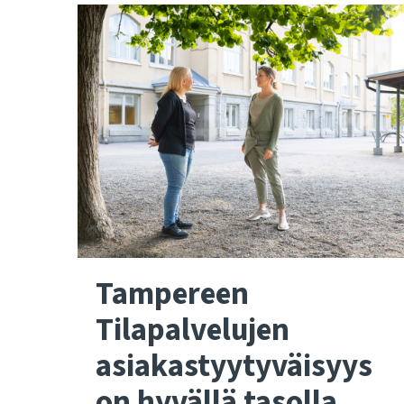
Tampereen
Tilapalvelujen
asiakastyytyväisyys
on hyvällä tasolla