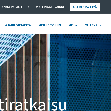
ANNA PALAUTETTA
MATERIAALIPANKKI
USEIN KYSYTTYÄ
AJANKOHTAISTA
MEILLE TÖIHIN
ME
YHTEYS
tiratkaisu