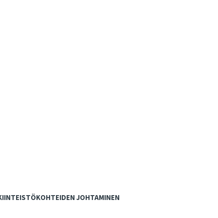
KIINTEISTÖKOHTEIDEN JOHTAMINEN
Kohdejohtaminen ja asiantuntijapalvelut