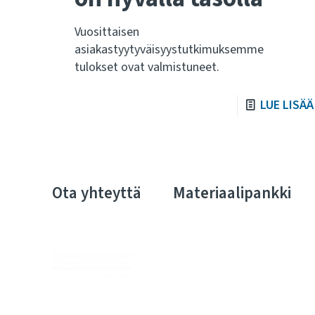
Vuosittaisen
asiakastyytyväisyystutkimuksemme
tulokset ovat valmistuneet.
LUE LISÄÄ
Ota yhteyttä
Materiaalipankki
Me huolehdimme, että julkiskiinteistöissä elo on