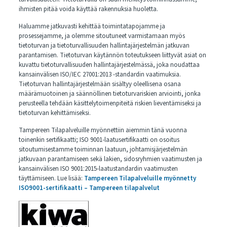
ihmisten pitää voida käyttää rakennuksia huoletta.
Haluamme jatkuvasti kehittää toimintatapojamme ja
prosessejamme, ja olemme sitoutuneet varmistamaan myös
tietoturvan ja tietoturvallisuuden hallintajärjestelmän jatkuvan
parantamisen. Tietoturvan käytännön toteutukseen liittyvät asiat on
kuvattu tietoturvallisuuden hallintajärjestelmässä, joka noudattaa
kansainvälisen ISO/IEC 27001:2013 -standardin vaatimuksia.
Tietoturvan hallintajärjestelmään sisältyy oleellisena osana
määrämuotoinen ja säännöllinen tietoturvariskien arviointi, jonka
perusteella tehdään käsittelytoimenpiteitä riskien lieventämiseksi ja
tietoturvan kehittämiseksi.
Tampereen Tilapalveluille myönnettiin aiemmin tänä vuonna
toinenkin sertifikaatti; ISO 9001-laatusertifikaatti on osoitus
sitoutumisestamme toiminnan laatuun, johtamisjärjestelmän
jatkuvaan parantamiseen sekä lakien, sidosryhmien vaatimusten ja
kansainvälisen ISO 9001:2015-laatustandardin vaatimusten
täyttämiseen. Lue lisää:
Tampereen Tilapalveluille myönnetty
ISO9001-sertifikaatti – Tampereen tilapalvelut