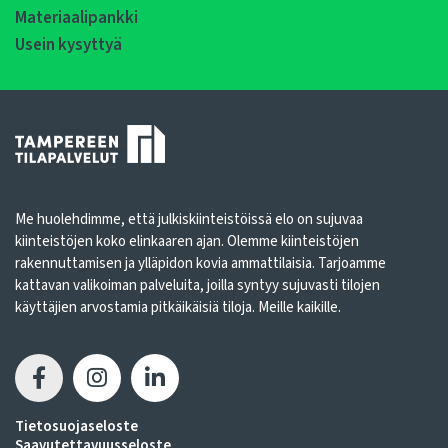
Materiaalipankki
Usein kysyttyä
Me huolehdimme, että julkiskiinteistöissä elo on sujuvaa
kiinteistöjen koko elinkaaren ajan. Olemme kiinteistöjen
rakennuttamisen ja ylläpidon kovia ammattilaisia. Tarjoamme
kattavan valikoiman palveluita, joilla syntyy sujuvasti tilojen
käyttäjien arvostamia pitkäikäisiä tiloja. Meille kaikille.
Tietosuojaseloste
Saavutettavuusseloste