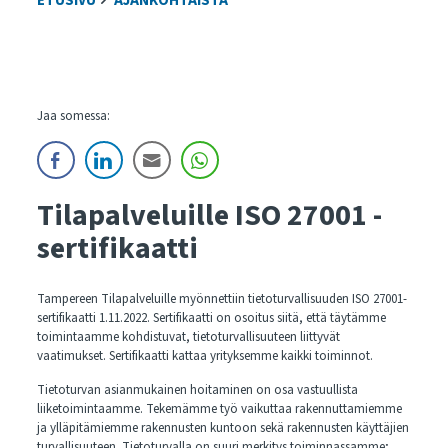
ETUSIVU
AJANKOHTAISTA
Jaa somessa:
Tilapalveluille ISO 27001 -
sertifikaatti
Tampereen Tilapalveluille myönnettiin tietoturvallisuuden ISO 27001-
sertifikaatti 1.11.2022. Sertifikaatti on osoitus siitä, että täytämme
toimintaamme kohdistuvat, tietoturvallisuuteen liittyvät
vaatimukset. Sertifikaatti kattaa yrityksemme kaikki toiminnot.
Tietoturvan asianmukainen hoitaminen on osa vastuullista
liiketoimintaamme. Tekemämme työ vaikuttaa rakennuttamiemme
ja ylläpitämiemme rakennusten kuntoon sekä rakennusten käyttäjien
turvallisuuteen. Tietoturvalla on suuri merkitys toiminnassamme;