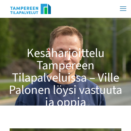
Hyppää
sisältöön
Kesäharjoittelu
Tampereen
Tilapalveluissa – Ville
Palonen löysi vastuuta
ja oppia
työnjohtajana