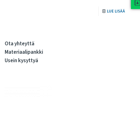
LUE LISÄÄ
Ota yhteyttä
Materiaalipankki
Usein kysyttyä
Me huolehdimme, että julkiskiinteistöissä elo on sujuvaa
kiinteistöjen koko elinkaaren ajan. Olemme kiinteistöjen
rakennuttamisen ja ylläpidon kovia ammattilaisia. Tarjoamme
kattavan valikoiman palveluita, joilla syntyy sujuvasti tilojen