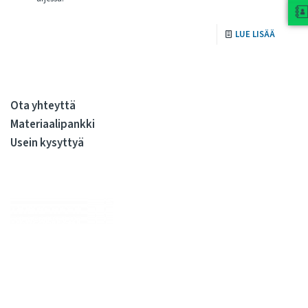
LUE LISÄÄ
Ota yhteyttä
Materiaalipankki
Usein kysyttyä
Me huolehdimme, että julkiskiinteistöissä elo on sujuvaa
kiinteistöjen koko elinkaaren ajan. Olemme kiinteistöjen
rakennuttamisen ja ylläpidon kovia ammattilaisia. Tarjoamme