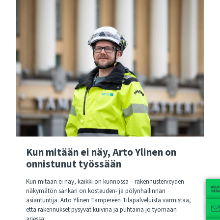
Kun mitään ei näy, Arto Ylinen on
onnistunut työssään
Kun mitään ei näy, kaikki on kunnossa – rakennusterveyden
näkymätön sankari on kosteuden- ja pölynhallinnan
asiantuntija. Arto Ylinen Tampereen Tilapalveluista varmistaa,
että rakennukset pysyvät kuivina ja puhtaina jo työmaan
arjessa.