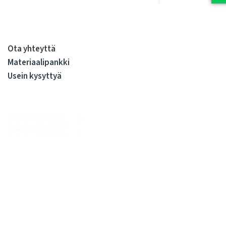
Ota yhteyttä
Materiaalipankki
Usein kysyttyä
Me huolehdimme, että julkiskiinteistöissä elo on sujuvaa
kiinteistöjen koko elinkaaren ajan. Olemme kiinteistöjen
rakennuttamisen ja ylläpidon kovia ammattilaisia. Tarjoamme
kattavan valikoiman palveluita, joilla syntyy sujuvasti tilojen
käyttäjien arvostamia pitkäikäisiä tiloja. Meille kaikille.