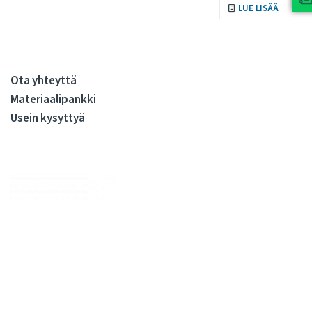
LUE LISÄÄ
Ota yhteyttä
Materiaalipankki
Usein kysyttyä
Me huolehdimme, että julkiskiinteistöissä elo on sujuvaa
kiinteistöjen koko elinkaaren ajan. Olemme kiinteistöjen
rakennuttamisen ja ylläpidon kovia ammattilaisia. Tarjoamme
kattavan valikoiman palveluita, joilla syntyy sujuvasti tilojen
käyttäjien arvostamia pitkäikäisiä tiloja. Meille kaikille.