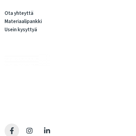
Ota yhteyttä
Materiaalipankki
Usein kysyttyä
Me huolehdimme, että julkiskiinteistöissä elo on sujuvaa
kiinteistöjen koko elinkaaren ajan. Olemme kiinteistöjen
rakennuttamisen ja ylläpidon kovia ammattilaisia. Tarjoamme
kattavan valikoiman palveluita, joilla syntyy sujuvasti tilojen
käyttäjien arvostamia pitkäikäisiä tiloja. Meille kaikille.