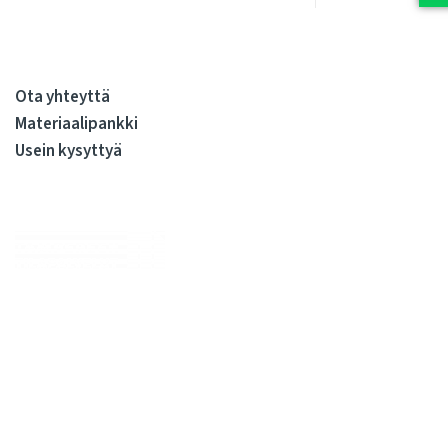
Ota yhteyttä
Materiaalipankki
Usein kysyttyä
Me huolehdimme, että julkiskiinteistöissä elo on sujuvaa
kiinteistöjen koko elinkaaren ajan. Olemme kiinteistöjen
rakennuttamisen ja ylläpidon kovia ammattilaisia. Tarjoamme
kattavan valikoiman palveluita, joilla syntyy sujuvasti tilojen
käyttäjien arvostamia pitkäikäisiä tiloja. Meille kaikille.