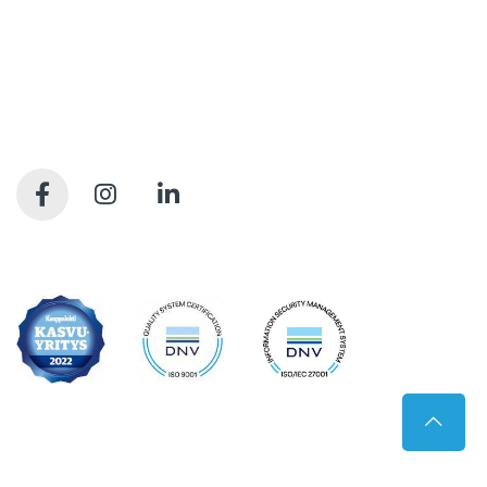
Me huolehdimme, että julkiskiinteistöissä elo on sujuvaa
kiinteistöjen koko elinkaaren ajan. Olemme kiinteistöjen
rakennuttamisen ja ylläpidon kovia ammattilaisia. Tarjoamme
kattavan valikoiman palveluita, joilla syntyy sujuvasti tilojen
käyttäjien arvostamia pitkäikäisiä tiloja. Meille kaikille.
Tietosuojaseloste
Saavutettavuusseloste