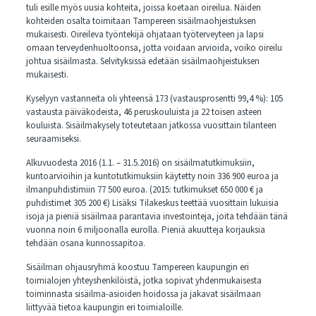
tuli esille myös uusia kohteita, joissa koetaan oireilua. Näiden
kohteiden osalta toimitaan Tampereen sisäilmaohjeistuksen
mukaisesti. Oireileva työntekijä ohjataan työterveyteen ja lapsi
omaan terveydenhuoltoonsa, jotta voidaan arvioida, voiko oireilu
johtua sisäilmasta. Selvityksissä edetään sisäilmaohjeistuksen
mukaisesti.
Kyselyyn vastanneita oli yhteensä 173 (vastausprosentti 99,4 %): 105
vastausta päiväkodeista, 46 peruskouluista ja 22 toisen asteen
kouluista. Sisäilmakysely toteutetaan jatkossa vuosittain tilanteen
seuraamiseksi.
Alkuvuodesta 2016 (1.1. – 31.5.2016) on sisäilmatutkimuksiin,
kuntoarvioihin ja kuntotutkimuksiin käytetty noin 336 900 euroa ja
ilmanpuhdistimiin 77 500 euroa. (2015: tutkimukset 650 000 € ja
puhdistimet 305 200 €) Lisäksi Tilakeskus teettää vuosittain lukuisia
isoja ja pieniä sisäilmaa parantavia investointeja, joita tehdään tänä
vuonna noin 6 miljoonalla eurolla. Pieniä akuutteja korjauksia
tehdään osana kunnossapitoa.
Sisäilman ohjausryhmä koostuu Tampereen kaupungin eri
toimialojen yhteyshenkilöistä, jotka sopivat yhdenmukaisesta
toiminnasta sisäilma-asioiden hoidossa ja jakavat sisäilmaan
liittyvää tietoa kaupungin eri toimialoille.