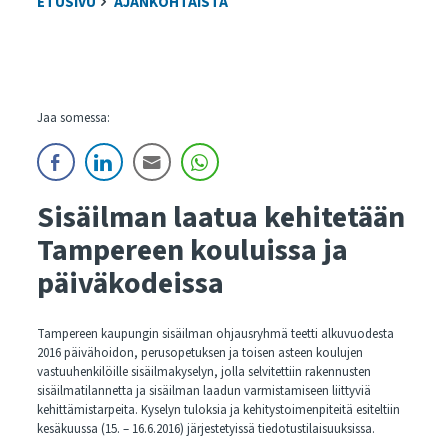
ETUSIVU
AJANKOHTAISTA
Jaa somessa:
Sisäilman laatua kehitetään
Tampereen kouluissa ja
päiväkodeissa
Tampereen kaupungin sisäilman ohjausryhmä teetti alkuvuodesta
2016 päivähoidon, perusopetuksen ja toisen asteen koulujen
vastuuhenkilöille sisäilmakyselyn, jolla selvitettiin rakennusten
sisäilmatilannetta ja sisäilman laadun varmistamiseen liittyviä
kehittämistarpeita. Kyselyn tuloksia ja kehitystoimenpiteitä esiteltiin
kesäkuussa (15. – 16.6.2016) järjestetyissä tiedotustilaisuuksissa.