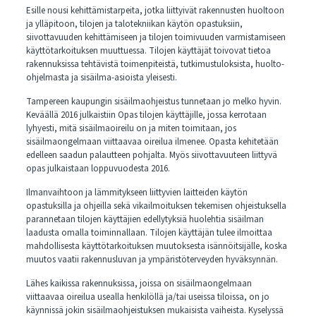
Esille nousi kehittämistarpeita, jotka liittyivät rakennusten huoltoon
ja ylläpitoon, tilojen ja talotekniikan käytön opastuksiin,
siivottavuuden kehittämiseen ja tilojen toimivuuden varmistamiseen
käyttötarkoituksen muuttuessa. Tilojen käyttäjät toivovat tietoa
rakennuksissa tehtävistä toimenpiteistä, tutkimustuloksista, huolto-
ohjelmasta ja sisäilma-asioista yleisesti.
Tampereen kaupungin sisäilmaohjeistus tunnetaan jo melko hyvin.
Keväällä 2016 julkaistiin
Opas tilojen käyttäjille
, jossa kerrotaan
lyhyesti, mitä sisäilmaoireilu on ja miten toimitaan, jos
sisäilmaongelmaan viittaavaa oireilua ilmenee. Opasta kehitetään
edelleen saadun palautteen pohjalta. Myös siivottavuuteen liittyvä
opas julkaistaan loppuvuodesta 2016.
Ilmanvaihtoon ja lämmitykseen liittyvien laitteiden käytön
opastuksilla ja ohjeilla sekä vikailmoituksen tekemisen ohjeistuksella
parannetaan tilojen käyttäjien edellytyksiä huolehtia sisäilman
laadusta omalla toiminnallaan. Tilojen käyttäjän tulee ilmoittaa
mahdollisesta käyttötarkoituksen muutoksesta isännöitsijälle, koska
muutos vaatii rakennusluvan ja ympäristöterveyden hyväksynnän.
Lähes kaikissa rakennuksissa, joissa on sisäilmaongelmaan
viittaavaa oireilua usealla henkilöllä ja/tai useissa tiloissa, on jo
käynnissä jokin sisäilmaohjeistuksen mukaisista vaiheista. Kyselyssä