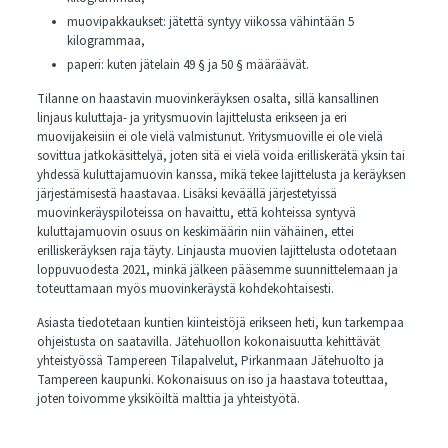
muovipakkaukset: jätettä syntyy viikossa vähintään 5
kilogrammaa,
paperi: kuten jätelain 49 § ja 50 § määräävät.
Tilanne on haastavin muovinkeräyksen osalta, sillä kansallinen
linjaus kuluttaja- ja yritysmuovin lajittelusta erikseen ja eri
muovijakeisiin ei ole vielä valmistunut. Yritysmuoville ei ole vielä
sovittua jatkokäsittelyä, joten sitä ei vielä voida erilliskerätä yksin tai
yhdessä kuluttajamuovin kanssa, mikä tekee lajittelusta ja keräyksen
järjestämisestä haastavaa. Lisäksi keväällä järjestetyissä
muovinkeräyspiloteissa on havaittu, että kohteissa syntyvä
kuluttajamuovin osuus on keskimäärin niin vähäinen, ettei
erilliskeräyksen raja täyty. Linjausta muovien lajittelusta odotetaan
loppuvuodesta 2021, minkä jälkeen pääsemme suunnittelemaan ja
toteuttamaan myös muovinkeräystä kohdekohtaisesti.
Asiasta tiedotetaan kuntien kiinteistöjä erikseen heti, kun tarkempaa
ohjeistusta on saatavilla. Jätehuollon kokonaisuutta kehittävät
yhteistyössä Tampereen Tilapalvelut, Pirkanmaan Jätehuolto ja
Tampereen kaupunki. Kokonaisuus on iso ja haastava toteuttaa,
joten toivomme yksiköiltä malttia ja yhteistyötä.