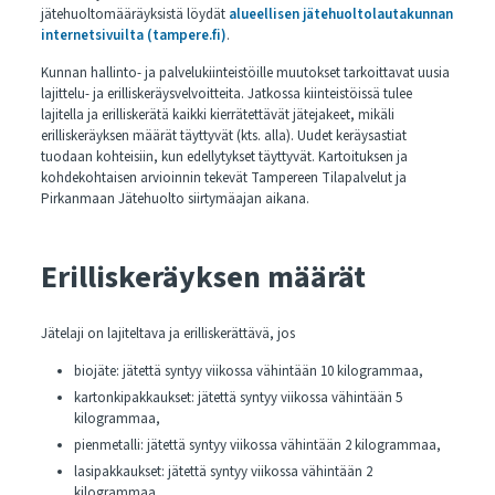
jätehuoltomääräyksistä löydät
alueellisen jätehuoltolautakunnan
internetsivuilta (tampere.fi)
.
Kunnan hallinto- ja palvelukiinteistöille muutokset tarkoittavat uusia
lajittelu- ja erilliskeräysvelvoitteita. Jatkossa kiinteistöissä tulee
lajitella ja erilliskerätä kaikki kierrätettävät jätejakeet, mikäli
erilliskeräyksen määrät täyttyvät (kts. alla). Uudet keräysastiat
tuodaan kohteisiin, kun edellytykset täyttyvät. Kartoituksen ja
kohdekohtaisen arvioinnin tekevät Tampereen Tilapalvelut ja
Pirkanmaan Jätehuolto siirtymäajan aikana.
Erilliskeräyksen määrät
Jätelaji on lajiteltava ja erilliskerättävä, jos
biojäte: jätettä syntyy viikossa vähintään 10 kilogrammaa,
kartonkipakkaukset: jätettä syntyy viikossa vähintään 5
kilogrammaa,
pienmetalli: jätettä syntyy viikossa vähintään 2 kilogrammaa,
lasipakkaukset: jätettä syntyy viikossa vähintään 2
kilogrammaa,