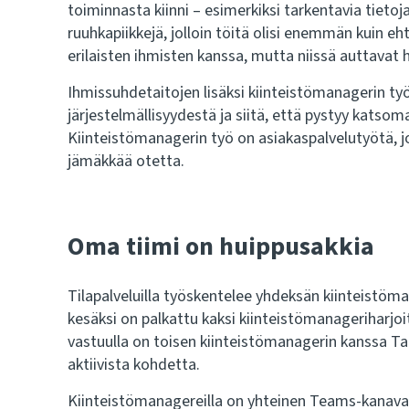
toiminnasta kiinni – esimerkiksi tarkentavia tietoj
ruuhkapiikkejä, jolloin töitä olisi enemmän kuin eh
erilaisten ihmisten kanssa, mutta niissä auttavat
Ihmissuhdetaitojen lisäksi kiinteistömanagerin ty
järjestelmällisyydestä ja siitä, että pystyy katso
Kiinteistömanagerin työ on asiakaspalvelutyötä, j
jämäkkää otetta.
Oma tiimi on huippusakkia
Tilapalveluilla työskentelee yhdeksän kiinteistöma
kesäksi on palkattu kaksi kiinteistömanageriharjoi
vastuulla on toisen kiinteistömanagerin kanssa Tam
aktiivista kohdetta.
Kiinteistömanagereilla on yhteinen Teams-kanava, 