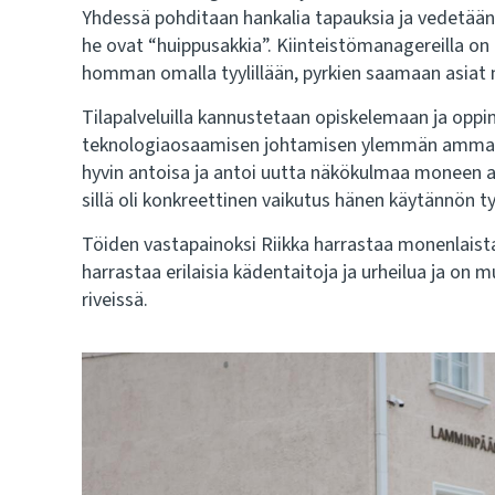
Yhdessä pohditaan hankalia tapauksia ja vedetään l
he ovat “huippusakkia”. Kiinteistömanagereilla on 
homman omalla tyylillään, pyrkien saamaan asiat 
Tilapalveluilla kannustetaan opiskelemaan ja oppi
teknologiaosaamisen johtamisen ylemmän ammatt
hyvin antoisa ja antoi uutta näkökulmaa moneen as
sillä oli konkreettinen vaikutus hänen käytännön 
Töiden vastapainoksi Riikka harrastaa monenlaist
harrastaa erilaisia kädentaitoja ja urheilua ja 
riveissä.