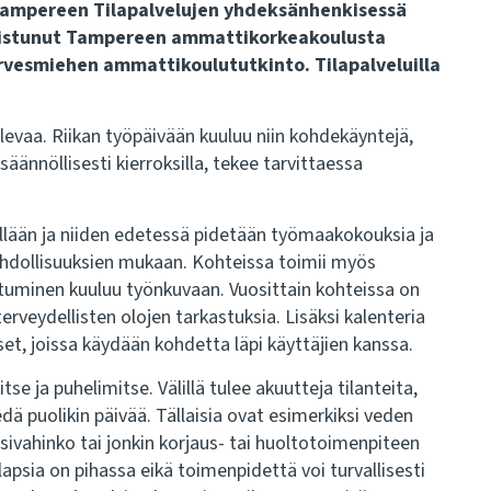
Tampereen Tilapalvelujen yhdeksänhenkisessä
lmistunut Tampereen ammattikorkeakoulusta
rvesmiehen ammattikoulututkinto. Tilapalveluilla
levaa. Riikan työpäivään kuuluu niin kohdekäyntejä,
säännöllisesti kierroksilla, tekee tarvittaessa
illään ja niiden edetessä pidetään työmaakokouksia ja
ahdollisuuksien mukaan. Kohteissa toimii myös
stuminen kuuluu työnkuvaan. Vuosittain kohteissa on
rveydellisten olojen tarkastuksia. Lisäksi kalenteria
et, joissa käydään kohdetta läpi käyttäjien kanssa.
se ja puhelimitse. Välillä tulee akuutteja tilanteita,
iedä puolikin päivää. Tällaisia ovat esimerkiksi veden
sivahinko tai jonkin korjaus- tai huoltotoimenpiteen
lapsia on pihassa eikä toimenpidettä voi turvallisesti