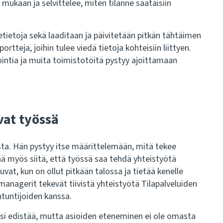
a mukaan ja selvittelee, miten tilanne saataisiin
etietoja sekä laaditaan ja päivitetään pitkän tähtäimen
portteja, joihin tulee viedä tietoja kohteisiin liittyen.
intia ja muita toimistotöitä pystyy ajoittamaan
vat työssä
sta. Hän pystyy itse määrittelemään, mitä tekee
itää myös siitä, että työssä saa tehdä yhteistyötä
uvat, kun on ollut pitkään talossa ja tietää kenelle
ömanagerit tekevät tiivistä yhteistyötä Tilapalveluiden
ntuntijoiden kanssa.
äisi edistää, mutta asioiden eteneminen ei ole omasta