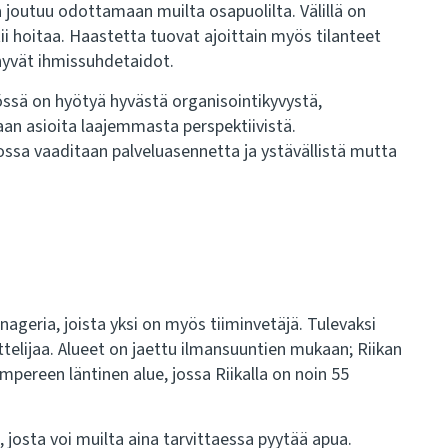
a joutuu odottamaan muilta osapuolilta. Välillä on
tii hoitaa. Haastetta tuovat ajoittain myös tilanteet
 hyvät ihmissuhdetaidot.
össä on hyötyä hyvästä organisointikyvystä,
maan asioita laajemmasta perspektiivistä.
ossa vaaditaan palveluasennetta ja ystävällistä mutta
nageria, joista yksi on myös tiiminvetäjä. Tulevaksi
ttelijaa. Alueet on jaettu ilmansuuntien mukaan; Riikan
pereen läntinen alue, jossa Riikalla on noin 55
josta voi muilta aina tarvittaessa pyytää apua.