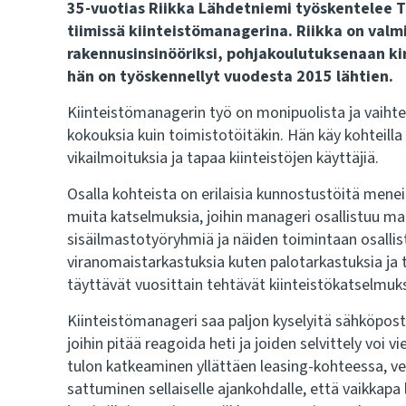
35-vuotias Riikka Lähdetniemi työskentelee 
tiimissä kiinteistömanagerina. Riikka on va
rakennusinsinööriksi, pohjakoulutuksenaan ki
hän on työskennellyt vuodesta 2015 lähtien.
Kiinteistömanagerin työ on monipuolista ja vaihte
kokouksia kuin toimistotöitäkin. Hän käy kohteilla 
vikailmoituksia ja tapaa kiinteistöjen käyttäjiä.
Osalla kohteista on erilaisia kunnostustöitä mene
muita katselmuksia, joihin manageri osallistuu m
sisäilmastotyöryhmiä ja näiden toimintaan osalli
viranomaistarkastuksia kuten palotarkastuksia ja te
täyttävät vuosittain tehtävät kiinteistökatselmuks
Kiinteistömanageri saa paljon kyselyitä sähköpostit
joihin pitää reagoida heti ja joiden selvittely voi v
tulon katkeaminen yllättäen leasing-kohteessa, ve
sattuminen sellaiselle ajankohdalle, että vaikkapa 