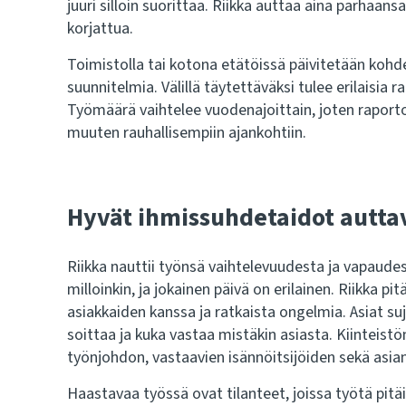
juuri silloin suorittaa. Riikka auttaa aina parhaans
korjattua.
Toimistolla tai kotona etätöissä päivitetään kohd
suunnitelmia. Välillä täytettäväksi tulee erilaisia ra
Työmäärä vaihtelee vuodenajoittain, joten raporto
muuten rauhallisempiin ajankohtiin.
Hyvät ihmissuhdetaidot autta
Riikka nauttii työnsä vaihtelevuudesta ja vapaude
milloinkin, ja jokainen päivä on erilainen. Riikka p
asiakkaiden kanssa ja ratkaista ongelmia. Asiat suj
soittaa ja kuka vastaa mistäkin asiasta. Kiinteist
työnjohdon, vastaavien isännöitsijöiden sekä asia
Haastavaa työssä ovat tilanteet, joissa työtä pit