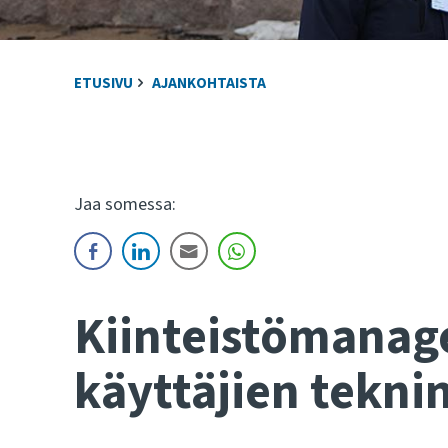
ETUSIVU
AJANKOHTAISTA
Jaa somessa:
Kiinteistömanage
käyttäjien tekni