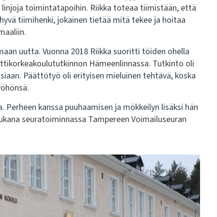
injoja toimintatapoihin. Riikka toteaa tiimistään, että
hyvä tiimihenki, jokainen tietää mitä tekee ja hoitaa
maaliin.
maan uutta. Vuonna 2018 Riikka suoritti töiden ohella
ikorkeakoulututkinnon Hämeenlinnassa. Tutkinto oli
iaan. Päättötyö oli erityisen mieluinen tehtävä, koska
työhönsä.
a. Perheen kanssa puuhaamisen ja mökkeilyn lisäksi hän
on mukana seuratoiminnassa Tampereen Voimailuseuran