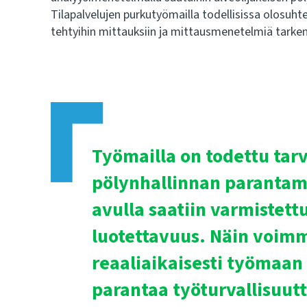
Tilapalvelujen purkutyömailla todellisissa olosuhte
tehtyihin mittauksiin ja mittausmenetelmiä tarke
Työmailla on todettu tar
pölynhallinnan parantam
avulla saatiin varmiste
luotettavuus. Näin voimm
reaaliaikaisesti työmaan 
parantaa työturvallisuut