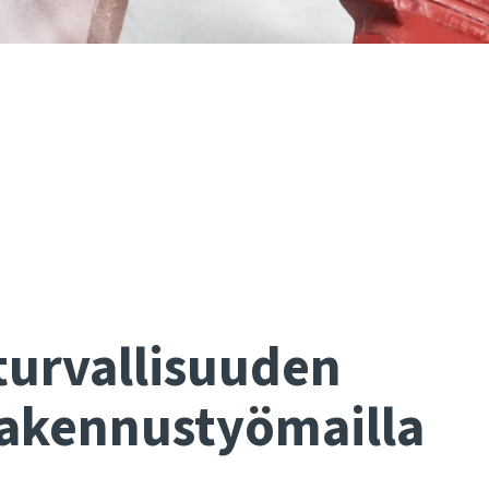
turvallisuuden
rakennustyömailla