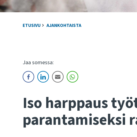
ETUSIVU
AJANKOHTAISTA
Jaa somessa:
Iso harppaus työ
parantamiseksi 