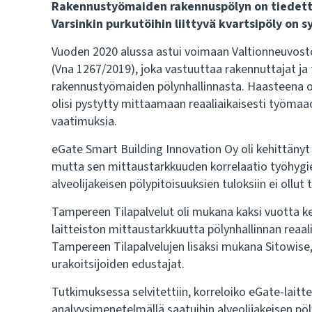
Rakennustyömaiden rakennuspölyn on tiedetty
Varsinkin purkutöihin liittyvä kvartsipöly on s
Vuoden 2020 alussa astui voimaan Valtionneuvosto
(Vna 1267/2019), joka vastuuttaa rakennuttajat 
rakennustyömaiden pölynhallinnasta. Haasteena on o
olisi pystytty mittaamaan reaaliaikaisesti työma
vaatimuksia.
eGate Smart Building Innovation Oy oli kehittänyt 
mutta sen mittaustarkkuuden korrelaatio työhygie
alveolijakeisen pölypitoisuuksien tuloksiin ei ollut 
Tampereen Tilapalvelut oli mukana kaksi vuotta ke
laitteiston mittaustarkkuutta pölynhallinnan reaa
Tampereen Tilapalvelujen lisäksi mukana Sitowise,
urakoitsijoiden edustajat.
Tutkimuksessa selvitettiin, korreloiko eGate-laitt
analyysimenetelmällä saatuihin alveolijakeisen pö