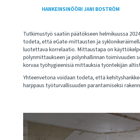
HANKEINSINÖÖRI
JANI BOSTRÖM
Tutkimustyö saatiin päätökseen helmikuussa 2024. 
todeta, että eGate-mittausten ja syklonikeräimellä
luotettava korrelaatio. Mittaustapa on käyttökel
pölynmittaukseen ja pölynhallinnan toimivuuden s
korvaa työhygieenisiä mittauksia työntekijän altis
Yhteenvetona voidaan todeta, että kehityshankke
harppaus työturvallisuuden parantamiseksi rakenn