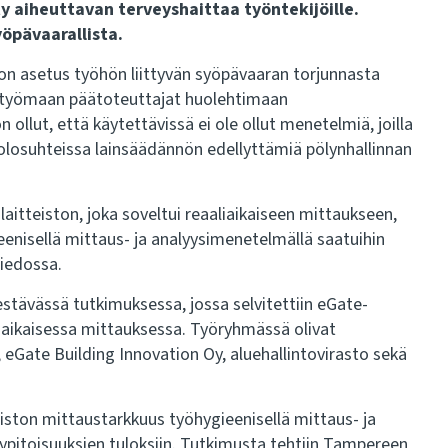
 aiheuttavan terveyshaittaa työntekijöille.
yöpävaarallista.
n asetus työhön liittyvän syöpävaaran torjunnasta
ja työmaan päätoteuttajat huolehtimaan
llut, että käytettävissä ei ole ollut menetelmiä, joilla
aolosuhteissa lainsäädännön edellyttämiä pölynhallinnan
laitteiston, joka soveltui reaaliaikaiseen mittaukseen,
enisellä mittaus- ja analyysimenetelmällä saatuihin
tiedossa.
stävässä tutkimuksessa, jossa selvitettiin eGate-
liaikaisessa mittauksessa. Työryhmässä olivat
 eGate Building Innovation Oy, aluehallintovirasto sekä
eiston mittaustarkkuus työhygieenisellä mittaus- ja
lypitoisuuksien tuloksiin. Tutkimusta tehtiin Tampereen