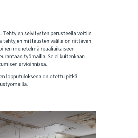
Tehtyjen selvitysten perusteella voitiin
 tehtyjen mittausten välillä on riittävän
poinen menetelmä reaaliaikaiseen
eurantaan työmailla. Se ei kuitenkaan
tumisen arvioinnissa.
en lopputuloksena on otettu pitkä
ustyömailla.