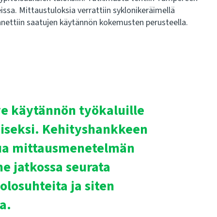
issa. Mittaustuloksia verrattiin syklonikeräimellä
nnettiin saatujen käytännön kokemusten perusteella.
ve käytännön työkaluille
iseksi. Kehityshankkeen
ttua mittausmenetelmän
e jatkossa seurata
olosuhteita ja siten
ta.