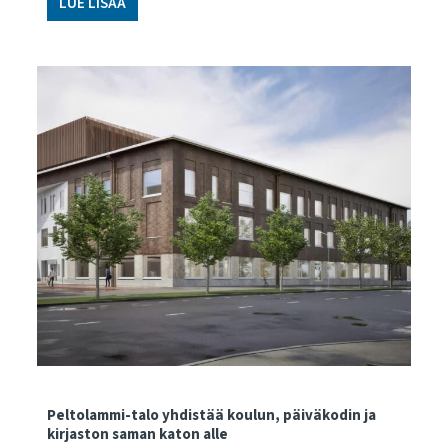
LUE LISÄÄ
Peltolammi-talo yhdistää koulun, päiväkodin ja
kirjaston saman katon alle