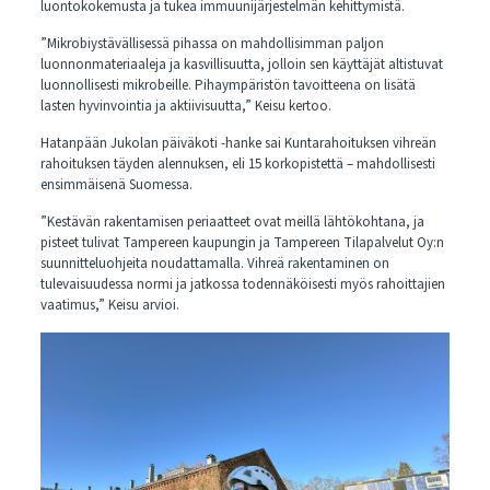
luontokokemusta ja tukea immuunijärjestelmän kehittymistä.
”Mikrobiystävällisessä pihassa on mahdollisimman paljon
luonnonmateriaaleja ja kasvillisuutta, jolloin sen käyttäjät altistuvat
luonnollisesti mikrobeille. Pihaympäristön tavoitteena on lisätä
lasten hyvinvointia ja aktiivisuutta,” Keisu kertoo.
Hatanpään Jukolan päiväkoti -hanke sai Kuntarahoituksen vihreän
rahoituksen täyden alennuksen, eli 15 korkopistettä – mahdollisesti
ensimmäisenä Suomessa.
”Kestävän rakentamisen periaatteet ovat meillä lähtökohtana, ja
pisteet tulivat Tampereen kaupungin ja Tampereen Tilapalvelut Oy:n
suunnitteluohjeita noudattamalla. Vihreä rakentaminen on
tulevaisuudessa normi ja jatkossa todennäköisesti myös rahoittajien
vaatimus,” Keisu arvioi.