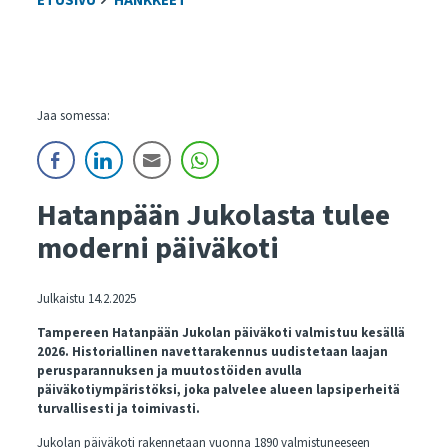
ETUSIVU
HANKKEET
Jaa somessa:
Hatanpään Jukolasta tulee
moderni päiväkoti
Julkaistu 14.2.2025
Tampereen Hatanpään Jukolan päiväkoti valmistuu kesällä
2026. Historiallinen navettarakennus uudistetaan laajan
perusparannuksen ja muutostöiden avulla
päiväkotiympäristöksi, joka palvelee alueen lapsiperheitä
turvallisesti ja toimivasti.
Jukolan päiväkoti rakennetaan vuonna 1890 valmistuneeseen