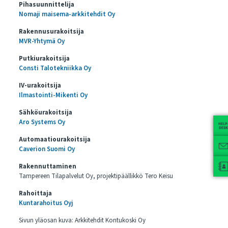
Pihasuunnittelija
Nomaji maisema-arkkitehdit Oy
Rakennusurakoitsija
MVR-Yhtymä Oy
Putkiurakoitsija
Consti Talotekniikka Oy
IV-urakoitsija
Ilmastointi-Mikenti Oy
Sähköurakoitsija
Aro Systems Oy
Automaatiourakoitsija
Caverion Suomi Oy
Rakennuttaminen
Tampereen Tilapalvelut Oy, projektipäällikkö Tero Keisu
Rahoittaja
Kuntarahoitus Oyj
Sivun yläosan kuva: Arkkitehdit Kontukoski Oy