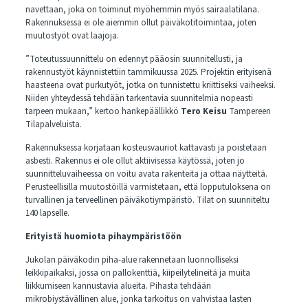
navettaan, joka on toiminut myöhemmin myös sairaalatilana.
Rakennuksessa ei ole aiemmin ollut päiväkotitoimintaa, joten
muutostyöt ovat laajoja.
”Toteutussuunnittelu on edennyt pääosin suunnitellusti, ja
rakennustyöt käynnistettiin tammikuussa 2025. Projektin erityisenä
haasteena ovat purkutyöt, jotka on tunnistettu kriittiseksi vaiheeksi.
Niiden yhteydessä tehdään tarkentavia suunnitelmia nopeasti
tarpeen mukaan,” kertoo hankepäällikkö
Tero Keisu
Tampereen
Tilapalveluista.
Rakennuksessa korjataan kosteusvauriot kattavasti ja poistetaan
asbesti. Rakennus ei ole ollut aktiivisessa käytössä, joten jo
suunnitteluvaiheessa on voitu avata rakenteita ja ottaa näytteitä.
Perusteellisilla muutostöillä varmistetaan, että lopputuloksena on
turvallinen ja terveellinen päiväkotiympäristö. Tilat on suunniteltu
140 lapselle.
Erityistä huomiota pihaympäristöön
Jukolan päiväkodin piha-alue rakennetaan luonnolliseksi
leikkipaikaksi, jossa on pallokenttiä, kiipeilytelineitä ja muita
liikkumiseen kannustavia alueita. Pihasta tehdään
mikrobiystävällinen alue, jonka tarkoitus on vahvistaa lasten