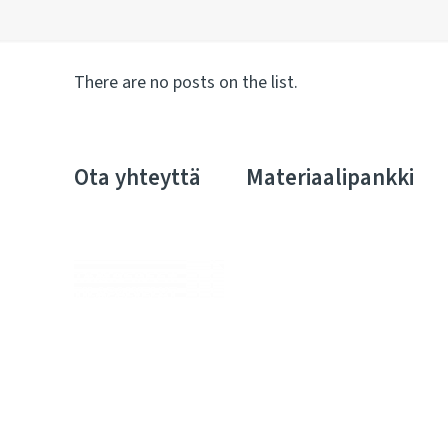
There are no posts on the list.
Ota yhteyttä
Materiaalipankki
Me huolehdimme, että julkiskiinteistöissä elo on
sujuvaa kiinteistöjen koko elinkaaren ajan.
Olemme kiinteistöjen rakennuttamisen ja
ylläpidon kovia ammattilaisia. Tarjoamme
kattavan valikoiman palveluita, joilla syntyy