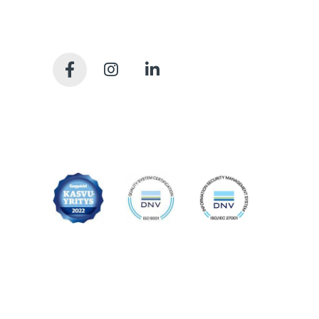
sujuvasti tilojen käyttäjien arvostamia
pitkäikäisiä tiloja. Meille kaikille.
Tietosuojaseloste
Saavutettavuusseloste