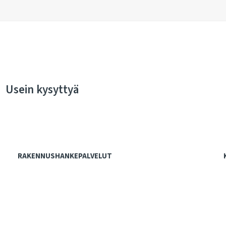
Usein kysyttyä
RAKENNUSHANKEPALVELUT
Hankejohtaminen
Hankkeiden tilaajatehtävät
Tarve- ja esiselvitykset
Hankesuunnittelu
Kustannuslaskenta
Suunnittelupalvelut