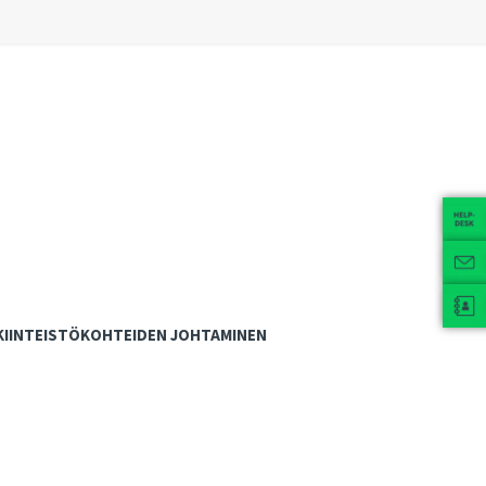
KIINTEISTÖKOHTEIDEN JOHTAMINEN
Kohdejohtaminen ja asiantuntijapalvelut
Kiinteistömanagerointi
Kiinteistötietojärjestelmiin liittyvät palvelut
Korjaus- ja muutostöiden suunnittelu ja hallinta
Kiinteistöhuolto ja ulkoalueiden hoito
Energiajohtaminen