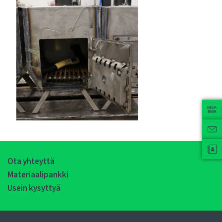
Ota yhteyttä
Materiaalipankki
Usein kysyttyä