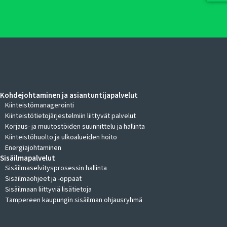
KIINTEISTÖKOHTEIDEN JOHTAMINEN
Kohdejohtaminen ja asiantuntijapalvelut
Kiinteistömanagerointi
Kiinteistötietojärjestelmiin liittyvät palvelut
Korjaus- ja muutostöiden suunnittelu ja hallinta
Kiinteistöhuolto ja ulkoalueiden hoito
Energiajohtaminen
Sisäilmapalvelut
Sisäilmaselvitysprosessin hallinta
Sisäilmaohjeet ja -oppaat
Sisäilmaan liittyviä lisätietoja
Tampereen kaupungin sisäilman ohjausryhmä