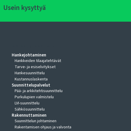
Usein kysyttyä
RAKENNUSHANKEPALVELUT
Hankejohtaminen
Hankkeiden tilaajatehtävät
Tarve- ja esiselvitykset
Hankesuunnittelu
Kustannuslaskenta
Suunnittelupalvelut
Pää- ja arkkitehtisuunnittelu
Purkulupien valmistelu
LVI-suunnittelu
Sähkösuunnittelu
Rakennuttaminen
Suunnittelun johtaminen
Rakentamisen ohjaus ja valvonta