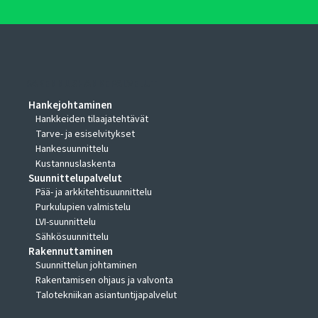
RAKENNUSHANKEPALVELUT
Hankejohtaminen
Hankkeiden tilaajatehtävät
Tarve- ja esiselvitykset
Hankesuunnittelu
Kustannuslaskenta
Suunnittelupalvelut
Pää- ja arkkitehtisuunnittelu
Purkulupien valmistelu
LVI-suunnittelu
Sähkösuunnittelu
Rakennuttaminen
Suunnittelun johtaminen
Rakentamisen ohjaus ja valvonta
Talotekniikan asiantuntijapalvelut