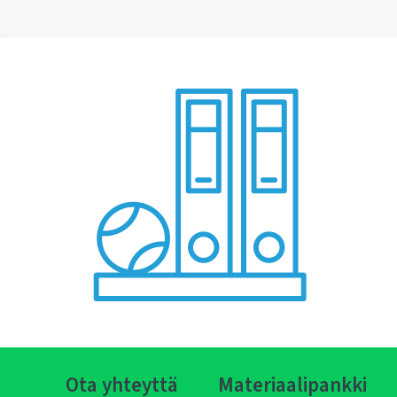
Ota yhteyttä
Materiaalipankki