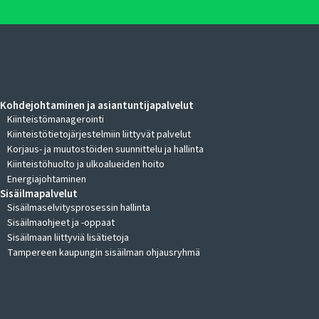
KIINTEISTÖKOHTEIDEN JOHTAMINEN
Kohdejohtaminen ja asiantuntijapalvelut
Kiinteistömanagerointi
Kiinteistötietojärjestelmiin liittyvät palvelut
Korjaus- ja muutostöiden suunnittelu ja hallinta
Kiinteistöhuolto ja ulkoalueiden hoito
Energiajohtaminen
Sisäilmapalvelut
Sisäilmaselvitysprosessin hallinta
Sisäilmaohjeet ja -oppaat
Sisäilmaan liittyviä lisätietoja
Tampereen kaupungin sisäilman ohjausryhmä