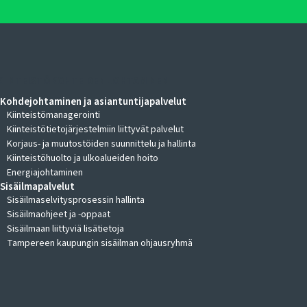
KIINTEISTÖKOHTEIDEN JOHTAMINEN
Kohdejohtaminen ja asiantuntijapalvelut
Kiinteistömanagerointi
Kiinteistötietojärjestelmiin liittyvät palvelut
Korjaus- ja muutostöiden suunnittelu ja hallinta
Kiinteistöhuolto ja ulkoalueiden hoito
Energiajohtaminen
Sisäilmapalvelut
Sisäilmaselvitysprosessin hallinta
Sisäilmaohjeet ja -oppaat
Sisäilmaan liittyviä lisätietoja
Tampereen kaupungin sisäilman ohjausryhmä