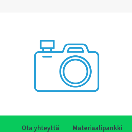
Ota yhteyttä
Materiaalipankki