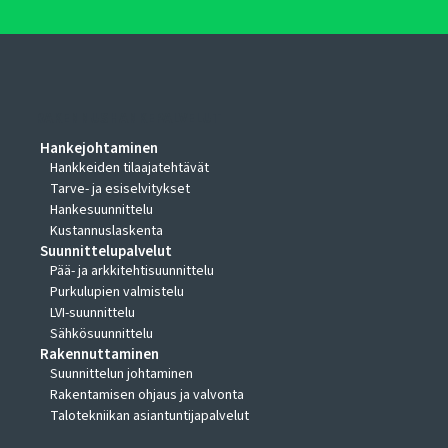
RAKENNUSHANKEPALVELUT
Hankejohtaminen
Hankkeiden tilaajatehtävät
Tarve- ja esiselvitykset
Hankesuunnittelu
Kustannuslaskenta
Suunnittelupalvelut
Pää- ja arkkitehtisuunnittelu
Purkulupien valmistelu
LVI-suunnittelu
Sähkösuunnittelu
Rakennuttaminen
Suunnittelun johtaminen
Rakentamisen ohjaus ja valvonta
Talotekniikan asiantuntijapalvelut