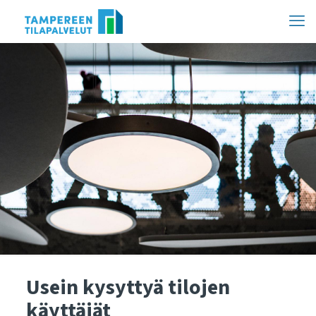
Hyppää
sisältöön
Usein kysyttyä tilojen
käyttäjät