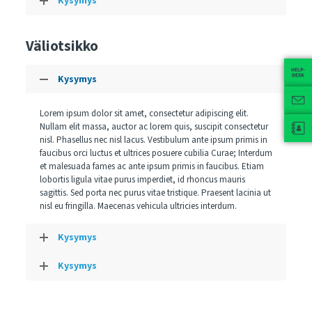
Kysymys
Väliotsikko
Kysymys
Lorem ipsum dolor sit amet, consectetur adipiscing elit.
Nullam elit massa, auctor ac lorem quis, suscipit consectetur
nisl. Phasellus nec nisl lacus. Vestibulum ante ipsum primis in
faucibus orci luctus et ultrices posuere cubilia Curae; Interdum
et malesuada fames ac ante ipsum primis in faucibus. Etiam
lobortis ligula vitae purus imperdiet, id rhoncus mauris
sagittis. Sed porta nec purus vitae tristique. Praesent lacinia ut
nisl eu fringilla. Maecenas vehicula ultricies interdum.
Kysymys
Kysymys