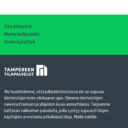
Ota yhteyttä
Materiaalipankki
Usein kysyttyä
Me huolehdimme, että julkiskiinteistöissä elo on sujuvaa
kiinteistöjen koko elinkaaren ajan. Olemme kiinteistöjen
rakennuttamisen ja ylläpidon kovia ammattilaisia. Tarjoamme
kattavan valikoiman palveluita, joilla syntyy sujuvasti tilojen
käyttäjien arvostamia pitkäikäisiä tiloja. Meille kaikille.