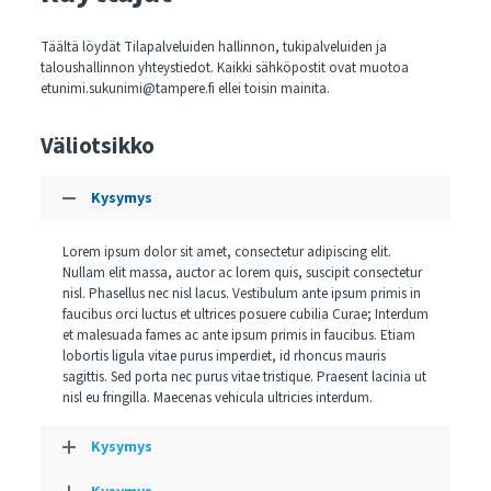
Täältä löydät Tilapalveluiden hallinnon, tukipalveluiden ja
taloushallinnon yhteystiedot. Kaikki sähköpostit ovat muotoa
etunimi.sukunimi@tampere.fi ellei toisin mainita.
Väliotsikko
Kysymys
Lorem ipsum dolor sit amet, consectetur adipiscing elit.
Nullam elit massa, auctor ac lorem quis, suscipit consectetur
nisl. Phasellus nec nisl lacus. Vestibulum ante ipsum primis in
faucibus orci luctus et ultrices posuere cubilia Curae; Interdum
et malesuada fames ac ante ipsum primis in faucibus. Etiam
lobortis ligula vitae purus imperdiet, id rhoncus mauris
sagittis. Sed porta nec purus vitae tristique. Praesent lacinia ut
nisl eu fringilla. Maecenas vehicula ultricies interdum.
Kysymys