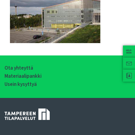
Ota yhteyttä
Materiaalipankki
Usein kysyttyä