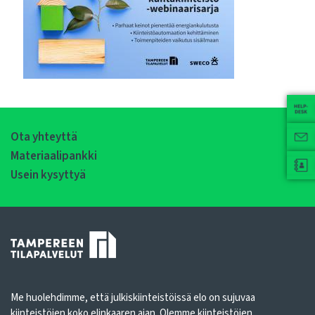
Ota yhteyttä
Materiaalipankki
Usein kysyttyä
Me huolehdimme, että julkiskiinteistöissä elo on sujuvaa
kiinteistöjen koko elinkaaren ajan. Olemme kiinteistöjen