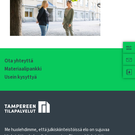
Ota yhteyttä
Materiaalipankki
Usein kysyttyä
Me huolehdimme, että julkiskiinteistöissä elo on sujuvaa