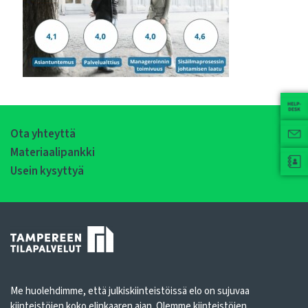
Ota yhteyttä
Materiaalipankki
Usein kysyttyä
Me huolehdimme, että julkiskiinteistöissä elo on sujuvaa
kiinteistöjen koko elinkaaren ajan. Olemme kiinteistöjen