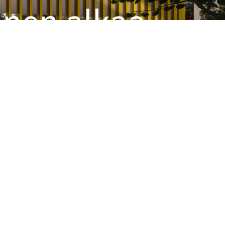
inen alkaa
vellä