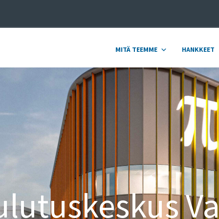
MITÄ TEEMME
HANKKEET
ulutuskeskus Va