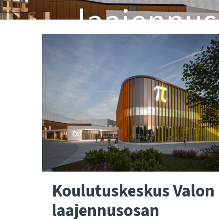
laajennus
maal
Koulutuskeskus Valon
laajennusosan