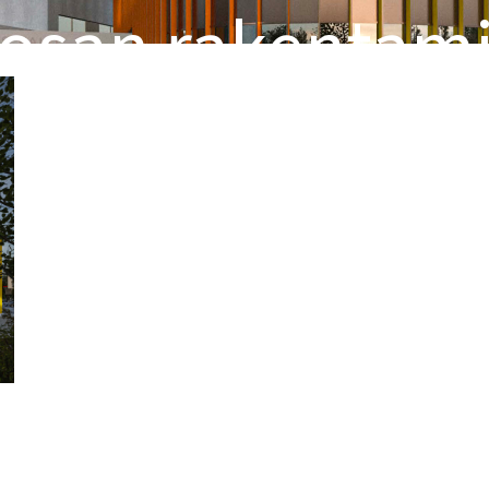
osan rakentam
iskuussa Ylöjär