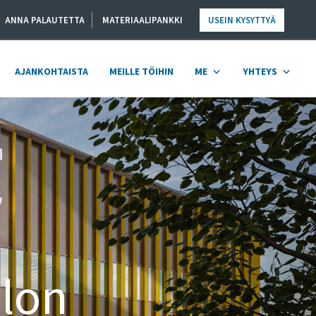
ANNA PALAUTETTA
MATERIAALIPANKKI
USEIN KYSYTTYÄ
AJANKOHTAISTA
MEILLE TÖIHIN
ME
YHTEYS
lon