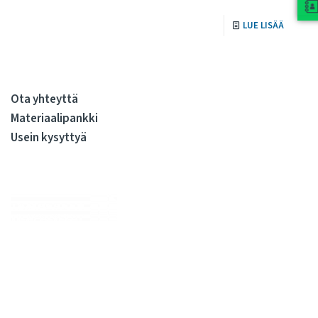
LUE LISÄÄ
Ota yhteyttä
Materiaalipankki
Usein kysyttyä
Me huolehdimme, että julkiskiinteistöissä elo on sujuvaa
kiinteistöjen koko elinkaaren ajan. Olemme kiinteistöjen
rakennuttamisen ja ylläpidon kovia ammattilaisia. Tarjoamme
kattavan valikoiman palveluita, joilla syntyy sujuvasti tilojen