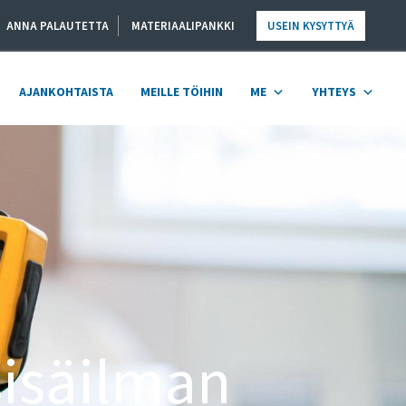
ANNA PALAUTETTA
MATERIAALIPANKKI
USEIN KYSYTTYÄ
AJANKOHTAISTA
MEILLE TÖIHIN
ME
YHTEYS
isäilman