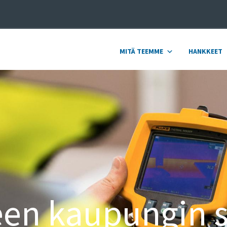
MITÄ TEEMME
HANKKEET
en kaupungin s