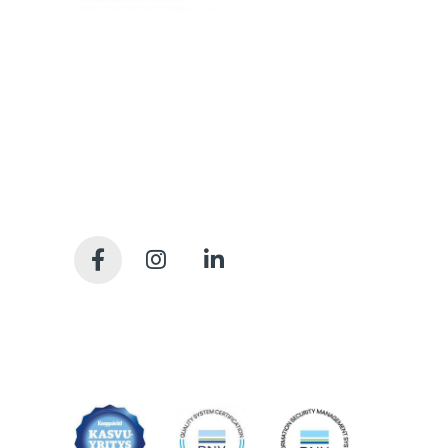
Me huolehdimme, että julkiskiinteistöissä elo on
sujuvaa kiinteistöjen koko elinkaaren ajan.
Olemme kiinteistöjen rakennuttamisen ja
ylläpidon kovia ammattilaisia. Tarjoamme
kattavan valikoiman palveluita, joilla syntyy
sujuvasti tilojen käyttäjien arvostamia
pitkäikäisiä tiloja. Meille kaikille.
Tietosuojaseloste
Saavutettavuusseloste