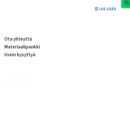
LUE LISÄÄ
Ota yhteyttä
Materiaalipankki
Usein kysyttyä
Me huolehdimme, että julkiskiinteistöissä elo on sujuvaa
kiinteistöjen koko elinkaaren ajan. Olemme kiinteistöjen
rakennuttamisen ja ylläpidon kovia ammattilaisia. Tarjoamme
kattavan valikoiman palveluita, joilla syntyy sujuvasti tilojen