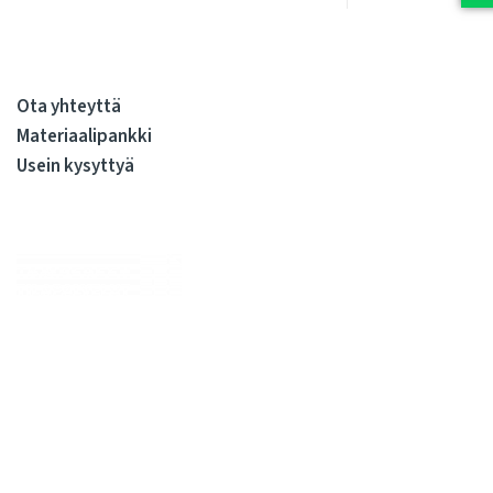
Ota yhteyttä
Materiaalipankki
Usein kysyttyä
Me huolehdimme, että julkiskiinteistöissä elo on sujuvaa
kiinteistöjen koko elinkaaren ajan. Olemme kiinteistöjen
rakennuttamisen ja ylläpidon kovia ammattilaisia. Tarjoamme
kattavan valikoiman palveluita, joilla syntyy sujuvasti tilojen
käyttäjien arvostamia pitkäikäisiä tiloja. Meille kaikille.