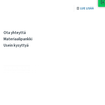
LUE LISÄÄ
Ota yhteyttä
Materiaalipankki
Usein kysyttyä
Me huolehdimme, että julkiskiinteistöissä elo on sujuvaa
kiinteistöjen koko elinkaaren ajan. Olemme kiinteistöjen
rakennuttamisen ja ylläpidon kovia ammattilaisia. Tarjoamme
kattavan valikoiman palveluita, joilla syntyy sujuvasti tilojen