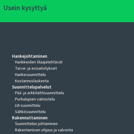
Usein kysyttyä
RAKENNUSHANKEPALVELUT
Hankejohtaminen
Hankkeiden tilaajatehtävät
Tarve- ja esiselvitykset
Hankesuunnittelu
Kustannuslaskenta
Suunnittelupalvelut
Pää- ja arkkitehtisuunnittelu
Purkulupien valmistelu
LVI-suunnittelu
Sähkösuunnittelu
Rakennuttaminen
Suunnittelun johtaminen
Rakentamisen ohjaus ja valvonta