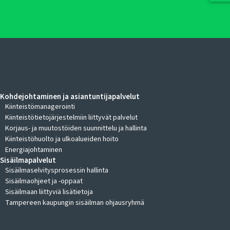
KIINTEISTÖKOHTEIDEN JOHTAMINEN
Kohdejohtaminen ja asiantuntijapalvelut
Kiinteistömanagerointi
Kiinteistötietojärjestelmiin liittyvät palvelut
Korjaus- ja muutostöiden suunnittelu ja hallinta
Kiinteistöhuolto ja ulkoalueiden hoito
Energiajohtaminen
Sisäilmapalvelut
Sisäilmaselvitysprosessin hallinta
Sisäilmaohjeet ja -oppaat
Sisäilmaan liittyviä lisätietoja
Tampereen kaupungin sisäilman ohjausryhmä